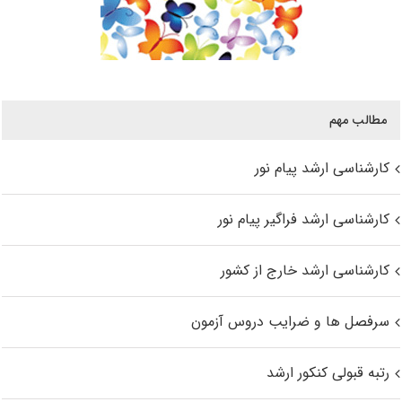
مطالب مهم
کارشناسی ارشد پیام نور
کارشناسی ارشد فراگیر پیام نور
کارشناسی ارشد خارج از کشور
سرفصل ها و ضرایب دروس آزمون
رتبه قبولی کنکور ارشد