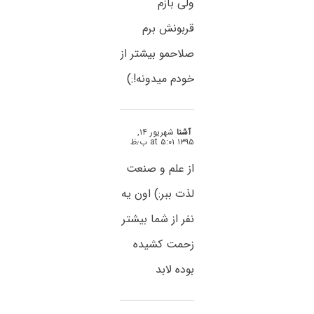
ولی بازم
قربونش برم
صلاحمو بیشتر از
خودم میدونه!:)
آشنا
شهریور ۱۴,
۱۳۹۵ at ۵:۰۱ ب٫ظ
از علم و صنعت
لذت ببر:) اون یه
نفر از شما بیشتر
زحمت کشیده
بوده لابد