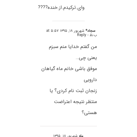
وای.ترکیدم.از.خنده????
سجاد*
شهریور ۱۸, ۱۳۹۵ at ۵:۵۷
ب٫ظ
- Reply
من گفتم خدایا منم سبزم
یعنی چی…
موفق باشی خانم ماه گیاهان
دارویی
زنجان ثبت نام کردی؟ یا
منتظر نتیجه اعتراضت
هستی؟
ماه
شهریور ۱۸, ۱۳۹۵