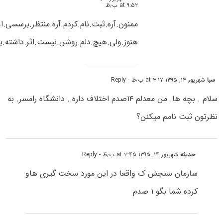
at ۹:۵۲ ب٫ظ
ممنون.آره.ثبت.نام.کردم.آره.منتظر.برسسی.ا
هنوز.ولی.هیچ.دلم.روشن.نیست.اثر.داشته.ب
سبا
شهریور ۱۴, ۱۳۹۵ at ۳:۱۷ ب٫ظ
- Reply
سلام . بچه ها. من معدلم ۱۴صدم اختلاف داره.. دانشگاه رامسر. به
نظرتون ثبت نامم میکنن؟
حدیثه
شهریور ۱۴, ۱۳۹۵ at ۳:۴۵ ب٫ظ
- Reply
سازمان سنجش ک واقعا در این مورد سخت گیری هاو
کرده شما بگو ۱ صدم