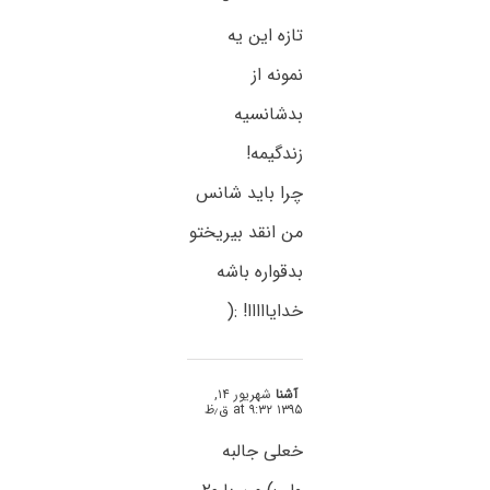
تازه این یه
نمونه از
بدشانسیه
زندگیمه!
چرا باید شانس
من انقد بیریختو
بدقواره باشه
خدایااااا! :(
آشنا
شهریور ۱۴,
۱۳۹۵ at ۹:۳۲ ق٫ظ
خعلی جالبه