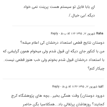
ای بابا فایل تو سیستم هست پرینت نمی خواد
دیگه./بی خیال./
Raha
شهریور ۱۲, ۱۳۹۵ at ۱:۲۶ ب٫ظ
- Reply
دوستان نتایج قطعی استعداد درخشان کی اعلام میشه؟
من با کنکور جای دیگه ای قبول شدم ولی میخوام همون گرایشی که
با استعداد درخشان قبول شدم بخونم.ولی خب هنوز قطعی نیست.
چیکار کنم؟
آشنا
شهریور ۱۲, ۱۳۹۵ at ۱۱:۴۶ ق٫ظ
- Reply
دورود دوستان:) وقت همگی بخیر….بچه های پژوهشگاه کرج
کجایند؟ روزهاشان پرتقالی باد….همکلاسیا بگن حاضر