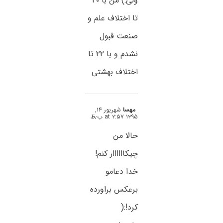
ولی:) من با ۲۰
تا اختلاف علم و
صنعت قبول
نشدم و با ۲۲ تا
اختلاف بهشتی
مهسا
شهریور ۱۴,
۱۳۹۵ at ۲:۵۷ ب٫ظ
حالا من
چیکاااااار کنم!
خدا دعامو
برعکس براورده
کرد!:(