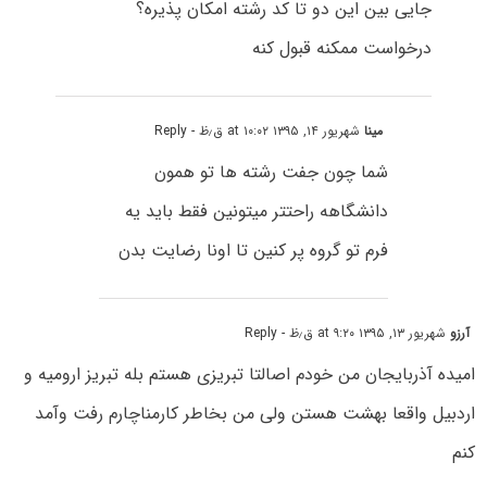
جایی بین این دو تا کد رشته امکان پذیره؟
درخواست ممکنه قبول کنه
مینا
شهریور ۱۴, ۱۳۹۵ at ۱۰:۰۲ ق٫ظ
- Reply
شما چون جفت رشته ها تو همون
دانشگاهه راحتتر میتونین فقط باید یه
فرم تو گروه پر کنین تا اونا رضایت بدن
آرزو
شهریور ۱۳, ۱۳۹۵ at ۹:۲۰ ق٫ظ
- Reply
امیده آذربایجان من خودم اصالتا تبریزی هستم بله تبریز ارومیه و
اردبیل واقعا بهشت هستن ولی من بخاطر کارمناچارم رفت وآمد
کنم