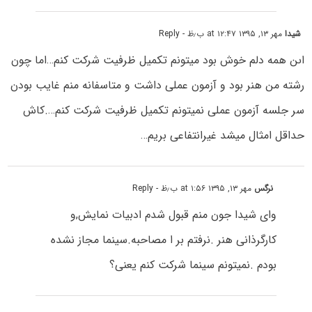
شیدا
مهر ۱۳, ۱۳۹۵ at ۱۲:۴۷ ب٫ظ
- Reply
اىن همه دلم خوش بود میتونم تکمیل ظرفیت شرکت کنم…اما چون
رشته من هنر بود و آزمون عملى داشت و متاسفانه منم غایب بودن
سر جلسه آزمون عملى نمیتونم تکمیل ظرفیت شرکت کنم….کاش
حداقل امثال میشد غیرانتفاعى بریم…
نرگس
مهر ۱۳, ۱۳۹۵ at ۱:۵۶ ب٫ظ
- Reply
وای شیدا جون منم قبول شدم ادبیات نمایش,و
کارگرذانی هنر .نرفتم بر ا مصاحبه.سینما مجاز نشده
بودم .نمیتونم سینما شرکت کنم یعنی؟