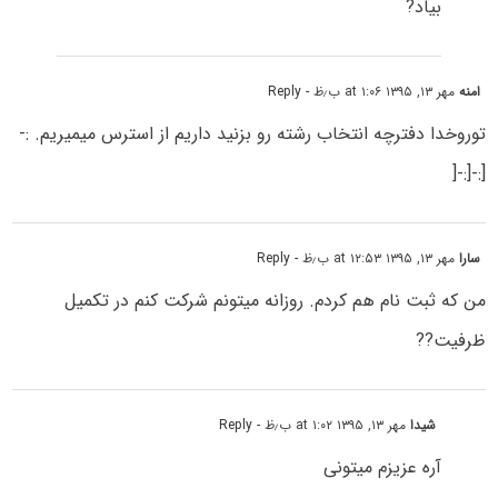
بیاد?
امنه
مهر ۱۳, ۱۳۹۵ at ۱:۰۶ ب٫ظ
- Reply
توروخدا دفترچه انتخاب رشته رو بزنید داریم از استرس میمیریم. :-
[:-[:-[
سارا
مهر ۱۳, ۱۳۹۵ at ۱۲:۵۳ ب٫ظ
- Reply
من که ثبت نام هم کردم. روزانه میتونم شرکت کنم در تکمیل
ظرفیت??
شیدا
مهر ۱۳, ۱۳۹۵ at ۱:۰۲ ب٫ظ
- Reply
آره عزیزم میتونى