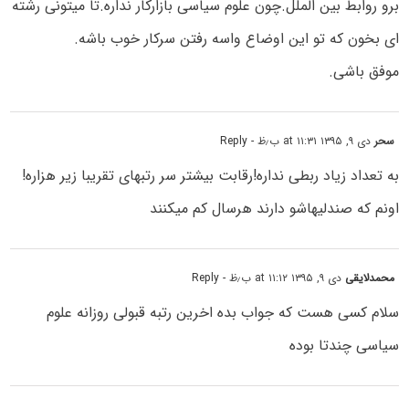
برو روابط بین الملل.چون علوم سیاسی بازارکار نداره.تا میتونی رشته
ای بخون که تو این اوضاع واسه رفتن سرکار خوب باشه.
موفق باشی.
سحر
دی ۹, ۱۳۹۵ at ۱۱:۳۱ ب٫ظ
- Reply
به تعداد زیاد ربطی نداره!رقابت بیشتر سر رتبهای تقریبا زیر هزاره!
اونم که صندلیهاشو دارند هرسال کم میکنند
محمدلایقی
دی ۹, ۱۳۹۵ at ۱۱:۱۲ ب٫ظ
- Reply
سلام کسی هست که جواب بده اخرین رتبه قبولی روزانه علوم
سیاسی چندتا بوده