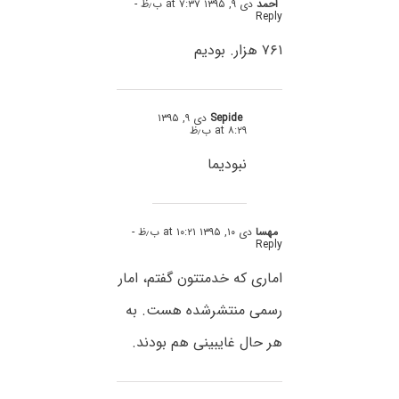
احمد
دی ۹, ۱۳۹۵ at ۷:۳۷ ب٫ظ
-
Reply
۷۶۱ هزار. بودیم
Sepide
دی ۹, ۱۳۹۵
at ۸:۲۹ ب٫ظ
نبودیما
مهسا
دی ۱۰, ۱۳۹۵ at ۱۰:۲۱ ب٫ظ
-
Reply
اماری که خدمتتون گفتم، امار
رسمی منتشرشده هست. به
هر حال غایبینی هم بودند.