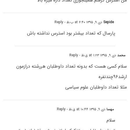
من استرس گرفتم.همینجوری تعداد داره میره بالا
Sepide
دی ۹, ۱۳۹۵ at ۶:۴۰ ب٫ظ
- Reply
پارسال که تعداد بیشتر بود استرس نداشته باش
محمد
دی ۹, ۱۳۹۵ at ۱:۲۳ ق٫ظ
- Reply
سلام کسی هست که بدونه تعداد داوطلبان هررشته درازمون
ارشد۹۶چندنفره
مثلا تعداد داوطلبان علوم سیاسی
مهسا
دی ۹, ۱۳۹۵ at ۱۰:۴۴ ق٫ظ
- Reply
سلام