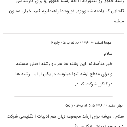
رشته حقوق رو کنکورداد؟؟اخه رشته حقوق رو برای کارشناسی
تاجایی ک یادمه شناوربود. توروخدا راهنماییم کنید خیلی ممنون
میشم
مهسا
اسفند ۲۰, ۱۳۹۶ at ۸:۰۲ ب٫ظ
- Reply
سلام
خیر متأسفانه. این رشته ها هر دو رشته اصلی هستند
و برای مقطع ارشد تنها میتونید در یکی از این رشته ها
در کنکور شرکت کنید.
بهار
اسفند ۱۲, ۱۳۹۶ at ۵:۱۵ ب٫ظ
- Reply
سلام . میشه برای ارشد مجموعه زبان هم ادبیات اانگلیسی شرکت
کرد و هم اموزش انگلیسی؟