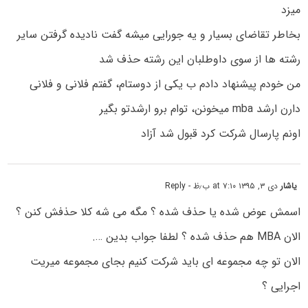
میزد
بخاطر تقاضای بسیار و یه جورایی میشه گفت نادیده گرفتن سایر
رشته ها از سوی داوطلبان این رشته حذف شد
من خودم پیشنهاد دادم ب یکی از دوستام، گفتم فلانی و فلانی
دارن ارشد mba میخونن، توام برو ارشدتو بگیر
اونم پارسال شرکت کرد قبول شد آزاد
یاشار
دی ۳, ۱۳۹۵ at ۷:۱۰ ب٫ظ
- Reply
اسمش عوض شده یا حذف شده ؟ مگه می شه کلا حذفش کنن ؟
الان MBA هم حذف شده ؟ لطفا جواب بدین ….
الان تو چه مجموعه ای باید شرکت کنیم بجای مجموعه میریت
اجرایی ؟