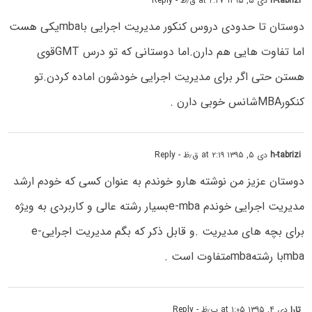
h-tabrizi
دی ۵, ۱۳۹۵ at ۲:۲۷ ق٫ظ
- Reply
دوستان تا حدودی دروس کنکور مدیریت اجرایی باmbaیکی هست
اما تفاوت هایی هم دارن.اما دوستانی که تو درس GMTقوی
هستن حتی اگر برای مدیریت اجرایی خودشون اماده کردن.تو
کنکورMBAشانس خوبی دارن .
h-tabrizi
دی ۵, ۱۳۹۵ at ۲:۱۹ ق٫ظ
- Reply
دوستان عزیز من نوشته هارو خوندم به عنوان کسی که خودم ارشد
مدیریت اجرایی خوندم e-mbaبسیار رشته عالی و کاربردی به ویژه
برای بچه های مدیریت .و قابل ذکر که بگم مدیریت اجراییe-
mbaبا رشتهmbaمتفاوت است .
تارا
دی ۴, ۱۳۹۵ at ۱:۰۵ ب٫ظ
- Reply