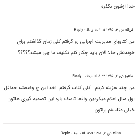
خدا ازشون نگذره
فرزانه
دی ۳, ۱۳۹۵ at ۱۱:۱۱ ق٫ظ
- Reply
من کتابهای مدیریت اجرایی رو گرفتم کلی زمان گذاشتم برای
خوندنش حالا الان باید چکار کنم تکلیف ما چی میشه؟؟؟؟؟
ماهرو
دی ۲, ۱۳۹۵ at ۸:۲۲ ب٫ظ
- Reply
من چقد هزینه کردم ..کلی کتاب گرفتم .اخه این چ وضعشه.حداقل
اول سال اعلام میکردین واقعا تاسف باره این تصمیم گیری هاتون
خیلی متاسفم براتون
elisa
دی ۲, ۱۳۹۵ at ۱۱:۰۹ ب٫ظ
- Reply