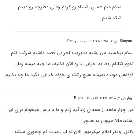
سلام منم همین اشتباه رو کردم وقتی دفترچه رو دیدم
شکه شدم
Shayan
دی ۲, ۱۳۹۵ at ۶:۲۵ ب٫ظ
- Reply
سلام ببخشید من رشته مدیریت اجرایی قصد داشتم شرکت کنم
تموم کتابام ربط به اجرایی داره الان تکلیف ما چیه میشه زمان
کوتاهی مونده نمیشه هیچ رشته ی خوند خدایی بگید ما چه بکنیم
بهار
دی ۲, ۱۳۹۵ at ۴:۴۵ ب٫ظ
- Reply
من چهار ماهه از همه ی زندگیم زدم و دارم درس میخونم برای این
رشته،حالا هیچی به هیچی
لااقل زودتر اعلام میکردیم. الان تو این مدت کم چجوری میشه