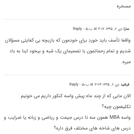
مسخره
سارا
دی ۲, ۱۳۹۵ at ۴:۱۷ ب٫ظ
- Reply
واقعا تأسف باید خورد برای خودمون که بازیچه بی کفایتی مسؤلان
شدیم و تمام زحماتمون با تصمیمای یک شبه و بیخود اینا به باد
میره.
فرشید
دی ۲, ۱۳۹۵ at ۳:۲۳ ب٫ظ
- Reply
الان مایی که از چند ماه پیش واسه کنکور داریم می خونیم
تکلیفمون چیه؟
واسه MBA همون سه تا درس جیمت و ریاضی و زبانه یا ضرایب و
درس های شاخه های مختلف فرق داره؟