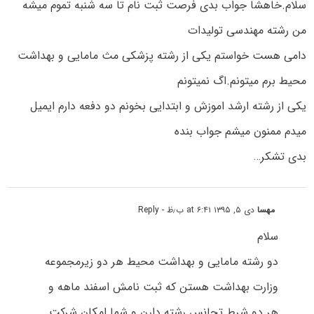
سلام.خاهشا جواب بدی فرصت ثبت نام تا سه شنبه تموم میشه
من رشته مهندسی تولیدات
دامی هست خواستم یکی از رشته پزشکی مث مامایی و بهداشت
محیط برم میتونم.اگ نمیتونم
یکی از رشته ارشد اموزش و ابتدایی بخونم دو دفعه دارم ایمیل
میدم ممنون میشم جواب بنده
بدی تشکر…
مهسا
دی ۵, ۱۳۹۵ at ۶:۴۱ ب٫ظ
- Reply
سلام
دو رشته مامایی و بهداشت محیط هر دو زیرمجموعه
وزارت بهداشت هستن که ثبت نامش اسفند ماهه و
هر دو شرط تجانس رشته دارن و شما امکان شرکت