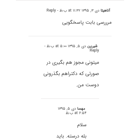
آناهیتا
دی ۳, ۱۳۹۵ at ۱۱:۳۲ ب٫ظ
- Reply
مرررسی بابت پاسخگویی
شیرین
دی ۵, ۱۳۹۵ at ۵:۰۰ ب٫ظ
-
Reply
میتونی مجوز هم بگیری در
صورتی که دکتراهم بگذرونی
دوست من.
مهسا
دی ۵, ۱۳۹۵
at ۶:۵۴ ب٫ظ
سلام
بله درسته. باید