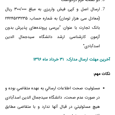
ارسال اﺻﻞ و کپی فیش واریزی به مبلغ ۳۰۰/۰۰۰ ریال
(معادل سی هزار تومان) به شماره حساب: ۲۴۲۴۵۲۳۲۳۵
بانک تجارت با عنوان: “بررسی پرونده‌های پذیرش بدون
آزمون کارشناسی ارشد دانشگاه سیدجمال الدین
اسدآبادی”
آخرین مهلت ارسال مدارک: ۳۱
خرداد ماه ۱۳۹۶
نکات مهم:
مسئولیت صحت اﻃﻼﻋﺎت ارﺳﺎﻟﻲ ﺑﻪ ﻋﻬﺪه ﻣﺘﻘﺎﺿﻲ ﺑﻮده و
در ﺻﻮرت ﻋﺪم ﺻﺤﺖ، داﻧﺸﮕﺎه سیدجمال الدین اسدآبادی
ﻫﻴﭻ ﻣﺴئوﻟﻴﺘﻲ در قبال آنها ندارد و با متقاضی مطابق