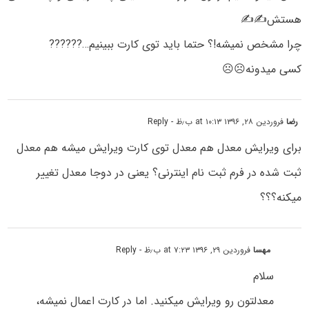
هستش✍✍
چرا مشخص نمیشه!؟ حتما باید توی کارت ببینیم…??????
کسی میدونه☹☹
رضا
فروردین ۲۸, ۱۳۹۶ at ۱۰:۱۳ ب٫ظ
- Reply
برای ویرایش معدل هم معدل توی کارت ویرایش میشه هم معدل
ثبت شده در فرم ثبت نام اینترنی؟ یعنی در دوجا معدل تغییر
میکنه؟؟؟
مهسا
فروردین ۲۹, ۱۳۹۶ at ۷:۲۳ ب٫ظ
- Reply
سلام
معدلتون رو ویرایش میکنید. اما در کارت اعمال نمیشه،