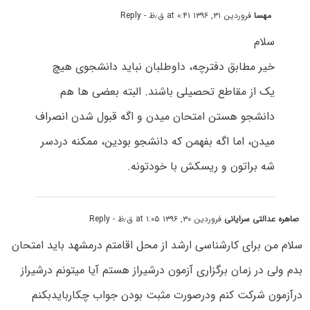
مهسا
فروردین ۳۱, ۱۳۹۶ at ۰:۴۱ ق٫ظ
- Reply
سلام
خیر مطابق دفترچه، داوطلبان نباید دانشجوی هیچ
یک از مقاطع تحصیلی باشند. البته بعضی ها هم
دانشجو هستن امتحان میدن و اگه قبول شدن انصراف
میدن، اما اگه بفهمن که دانشجو بودین، ممکنه دردسر
شه براتون و ریسکش با خودتونه.
صاهره عدالتی سرایانی
فروردین ۳۰, ۱۳۹۶ at ۱:۰۵ ق٫ظ
- Reply
سلام من برای کارشناسی ارشد از محل اقامتم درمشهد باید امتحان
بدم ولی در زمان برگزاری آزمون درشیراز هستم آیا میتونم درشیراز
درآزمون شرکت کنم ودرصورت مثبت بودن جواب چکاربایدبکنم