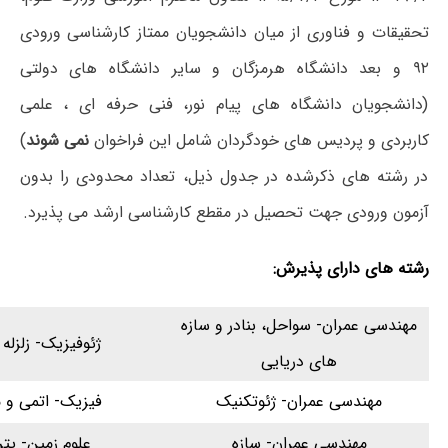
تحقیقات و فناوری از میان دانشجویان ممتاز کارشناسی ورودی
۹۲ و بعد دانشگاه هرمزگان و سایر دانشگاه های دولتی
(دانشجویان دانشگاه های پیام نور، فنی حرفه ای ، علمی
کاربردی و پردیس های خودگردان شامل این فراخوان
نمی شوند
)
در رشته های ذکرشده در جدول ذیل، تعداد محدودی را بدون
آزمون ورودی جهت تحصیل در مقطع کارشناسی ارشد می پذیرد.
رشته های دارای پذیرش:
مهندسی عمران- سواحل، بنادر و سازه
ژئوفیزیک- زلزله
های دریایی
مهندسی عمران- ژئوتکنیک
فیزیک- اتمی و م
مهندسی عمران- سازه
علوم زمین- پتر