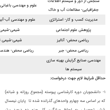
سنجش از دور و سیستم اطلاعات
علوم و مهندسی باغبانی-
جغرافیایی- مطالعات آب و خاک
مدیریت کسب و کار- استراتژی
علوم و مهندسی آب-آب
پژوهش علوم اجتماعی
شیمی-شیمی 
ریاضی محض- آنالیز
شیمی-شیمی ت
ریاضی محض- جبر
ریاضی محض- هندسه 
مهندسی صنایع گرایش بهینه سازی
سیستم ها
حداقل شرایط لازم جهت درخواست:
۱- دانشجویان دوره کارشناسی پیوسته (مجموع روزانه و شبانه)
که بر اساس سه چهارم واحدهای گذرانده شده تا پایان نیمسال
شش تحصیلی به لحاظ میانگین کل جزو ده درصد برتر