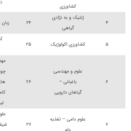
ر
کشاورزی
ژنتیک و به نژادی
۴
۲۴
زبان 
گیاهی
آم
۵
کشاورزی اکولوژیک
۲۵
مهن
علوم و مهندسی
چوب
۶
باغبانی –
۲۶
های
گیاهان دارویی
کام
لی
علو
علوم دامی – تغذیه
۷
۲۷
شیلا
دام