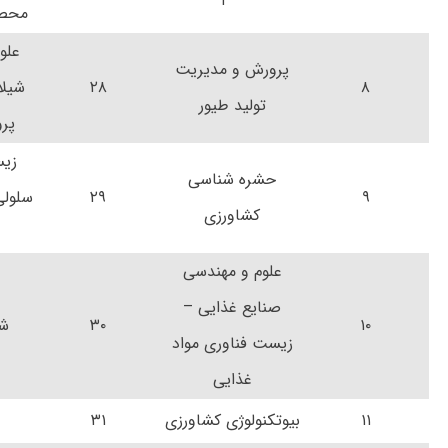
محصو
علو
پرورش و مدیریت
۸
۲۸
شیلا
تولید طیور
پر
زی
حشره شناسی
۹
۲۹
سلولی
کشاورزی
علوم و مهندسی
صنایع غذایی –
۱۰
۳۰
شی
زیست فناوری مواد
غذایی
۱۱
بیوتکنولوژی کشاورزی
۳۱
ش