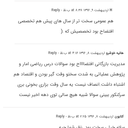
H
اردیبهشت ۹, ۱۳۹۶ at ۸:۳۸ ب٫ظ
- Reply
هم عمومی سخت تر از سال های پیش هم تخصصی
افتضاح بود تخصصیش که :(
هانیه خوشرو
اردیبهشت ۸, ۱۳۹۶ at ۴:۱۶ ب٫ظ
- Reply
مدیریت بازرگانی افتضااااح بود سوالات درس ریاضی امار و
پژوهش عملیاتی به شدت سختو وقت گیر بودن و اقتصاد هم
اشتباه داشت.انصاف نیست یه سال وقت بزاری بخونی بری
سرکنکور ببینی سوالا شبیه هیچ سالی توی دهه اخیر نیست
کتایون
اردیبهشت ۸, ۱۳۹۶ at ۲:۲۵ ب٫ظ
- Reply
سلام خیلی سخت بود .نظر شما چیه