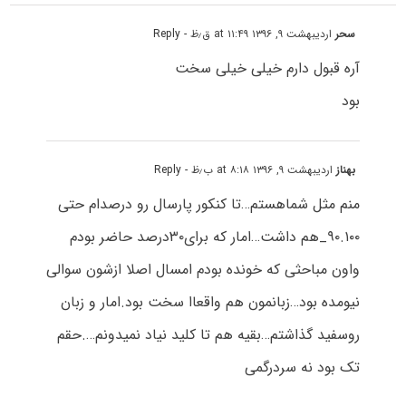
سحر
اردیبهشت ۹, ۱۳۹۶ at ۱۱:۴۹ ق٫ظ
- Reply
آره قبول دارم خیلی خیلی سخت
بود
بهناز
اردیبهشت ۹, ۱۳۹۶ at ۸:۱۸ ب٫ظ
- Reply
منم مثل شماهستم…تا کنکور پارسال رو درصدام حتی
۹۰.۱۰۰_هم داشت…امار که برای۳۰درصد حاضر بودم
و‌اون مباحثی که خونده بودم امسال اصلا ازشون سوالی
نیومده بود…زبانمون هم واقعاا سخت بود.امار و زبان
روسفید گذاشتم…بقیه هم تا کلید نیاد نمیدونم….حقم
تک بود نه سردرگمی