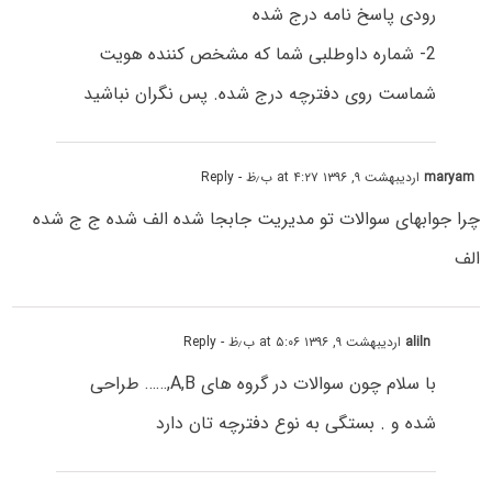
رودی پاسخ نامه درج شده
2- شماره داوطلبی شما که مشخص کننده هویت
شماست روی دفترچه درج شده. پس نگران نباشید
maryam
اردیبهشت ۹, ۱۳۹۶ at ۴:۲۷ ب٫ظ
- Reply
چرا جوابهای سوالات تو مدیریت جابجا شده الف شده ج ج شده
الف
aliln
اردیبهشت ۹, ۱۳۹۶ at ۵:۰۶ ب٫ظ
- Reply
با سلام چون سوالات در گروه های A,B,…… طراحی
شده و . بستگی به نوع دفترچه تان دارد