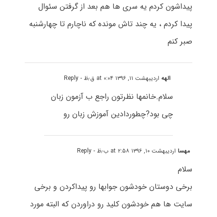
پیداشون کردم یه سری ها هم بعد از گرفتن سئوال
پیدا کردم ، یه چند تاش مونده که ناچارم تا چهارشنبه
صبر کنم
الهه
اردیبهشت ۱۱, ۱۳۹۶ at ۰:۰۴ ق٫ظ
- Reply
سلام.خانمها نظرتون راجع ب آزمون زبان
چی بود?چطوردادین آموزش زبان رو
مهسا
اردیبهشت ۱۰, ۱۳۹۶ at ۲:۵۸ ب٫ظ
- Reply
سلام
برخی دوستان خودشون جوابها رو پیداکردن و برخی
سایت ها هم خودشون کلید رو دراوردن که البته مورد