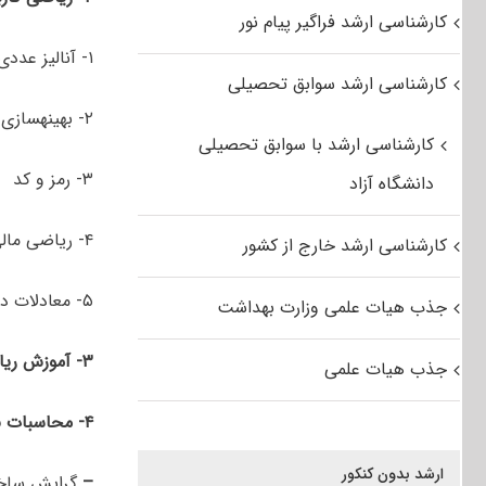
کارشناسی ارشد فراگیر پیام نور
۱- آنالیز عددی
کارشناسی ارشد سوابق تحصیلی
۲- بهینه­سازی (تحقیق در عملیات)
کارشناسی ارشد با سوابق تحصیلی
۳- رمز و کد
دانشگاه آزاد
۴- ریاضی مالی
کارشناسی ارشد خارج از کشور
۵- معادلات دیفرانسیل و سیستم‌های دینامیکی
جذب هیات علمی وزارت بهداشت
۳- آموزش ریاضی
جذب هیات علمی
۴-
محاسبات
ن
ارشد بدون کنکور
–
گرایش ساخت