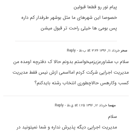
پیام نور رو قطعا قبولین
خصوصا این شهرهای ما مثل بوشهر طرفدار کم داره
پس بومی ها خیلی راحت تر قبول میشن
سحر
خرداد ۱۱, ۱۳۹۶ at ۳:۳۶ ب٫ظ
- Reply
سلام ب مشاورعزیزمیخواستم بدونم حالا ک دفترچه اومده من
مدیریت اجرایی شرکت کردم امااسمی ازش نیس فقط مدیریت
کسب وکارهس حالاچطوری انتخاب رشته بایدکنم؟
مهسا
خرداد ۱۲, ۱۳۹۶ at ۱:۲۵ ق٫ظ
- Reply
سلام
مدیریت اجرایی دیگه پذیرش نداره و شما نمیتونید در