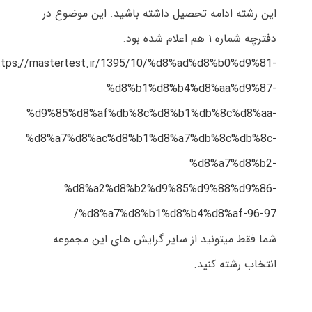
این رشته ادامه تحصیل داشته باشید. این موضوع در
دفترچه شماره ۱ هم اعلام شده بود.
ttps://mastertest.ir/1395/10/%d8%ad%d8%b0%d9%81-
%d8%b1%d8%b4%d8%aa%d9%87-
%d9%85%d8%af%db%8c%d8%b1%db%8c%d8%aa-
%d8%a7%d8%ac%d8%b1%d8%a7%db%8c%db%8c-
%d8%a7%d8%b2-
%d8%a2%d8%b2%d9%85%d9%88%d9%86-
%d8%a7%d8%b1%d8%b4%d8%af-96-97/
شما فقط میتونید از سایر گرایش های این مجموعه
انتخاب رشته کنید.