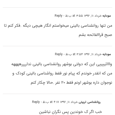
سودابه
خرداد ۱۱, ۱۳۹۶ at ۳:۵۵ ب٫ظ
- Reply
من تنها روانشناسی بالینی میخواستم انگار هیچی دیگه .فکر کنم تا
صبح قراالفاتحه بشم
سودابه
خرداد ۱۱, ۱۳۹۶ at ۳:۵۴ ب٫ظ
- Reply
وااائییییی این که دولتی بوشهر روانشناسی بالینی نداررررههههه
من که انقدر خوندم که پیام نور فقط رواشناسی بالینی کودک و
نوجوان داره بوشهر اونم فقط ۲۰ نفر .حالا چکار کنم
روانشناسی تربیتی
خرداد ۱۱, ۱۳۹۶ at ۴:۱۷ ب٫ظ
- Reply
خب اگر ک خوندین پس نگران نباشین