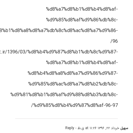
%d8%a7%d8%b1%d8%b4%d8%af-
%d9%85%d8%af%d9%86%db%8c-
8%b1%d8%a8%d8%a7%db%8c%d8%ac%d8%a7%d9%86-
96/
est.ir/1396/03/%d8%b4%d9%87%d8%b1%db%8c%d9%87-
%d8%a7%d8%b1%d8%b4%d8%af-
%d8%b4%d8%a8%d8%a7%d9%86%d9%87-
%d9%85%d8%ac%d8%a7%d8%b2%db%8c-
%d9%81%d8%b1%d8%af%d9%88%d8%b3%db%8c-
%d9%85%d8%b4%d9%87%d8%af-96-97/
سهیل
خرداد ۲۲, ۱۳۹۶ at ۱۱:۲۶ ق٫ظ
- Reply