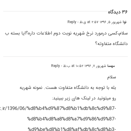
۳۶ دیدگاه
نوا
شهریور ۵, ۱۳۹۶ at ۲:۵۷ ق٫ظ
- Reply
سلام،کسی درمورد نرخ شهریه نوبت دوم اطلاعات داره؟ایا بسته ب
دانشگاه متفاوته؟
مهسا
شهریور ۷, ۱۳۹۶ at ۱۰:۵۲ ب٫ظ
- Reply
سلام
بله با توجه به دانشگاه متفاوت هست. نمونه شهریه
رو میتونید در لینک های زیر ببینید:
est.ir/1396/06/%d8%b4%d9%87%d8%b1%db%8c%d9%87-
%d8%b4%d8%a8%d8%a7%d9%86%d9%87-
%d9%be%d8%b1%d8%af%db%8c%d8%b3-