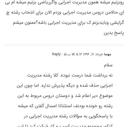
روبزنیم میشه همون مدیریت اجرایی واگرریاضی بزنیم میشه ام بی
ای.حالامن دروس مدیریت اجرایی وزدم الان برای انتخاب رشته چ
گرایشی وبایدبزنم ک برای مدیریت اجرایی باشه؟ممنون میشم
پاسخ بدین
مهسا
خرداد ۱۲, ۱۳۹۶ at ۵:۱۶ ب٫ظ
- Reply
سلام
نه برداشت شما درست نبوده. کلا رشته مدیریت
اجرایی حذف شده و دیگه پذیرش نداره. اما چون این
موضوع دیر اعلام شد و دوستان دروس مربوط به این
رشته رو خونده بودنف استثنائا امسال گفتن که میشه
با پاسخگویی به سؤالات رشته مدیریت اجرایی در
کنکور مجموعه مدیریت کسب و کار شرکت کرد تا این