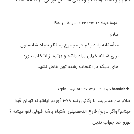
سلام بارتبه۲۰۰۰زسیت بیوشیمى احتمال قبو لی در شبابه است
مهسا
خرداد ۲۶, ۱۳۹۶ at ۲:۳۴ ق٫ظ
- Reply
سلام
متأسفانه باید بگم در مجموع به نظر نمیاد شانستون
برای شبانه خیلی زیاد باشه و بهتره از انتخاب دوره
های دیگه در انتخاب رشته تون غافل نشید.
banafsheh
خرداد ۲۴, ۱۳۹۶ at ۱:۴۷ ق٫ظ
- Reply
سلام من مدیریت بازرگانی رتبه ۱۰۷۸ آوردم ایاشبانه تهران قبول
میشم؟واگر تاریخ فارغ التحصیلی اشتباه باشه قبولی لغو میشه ؟
تورو خداجواب بدین