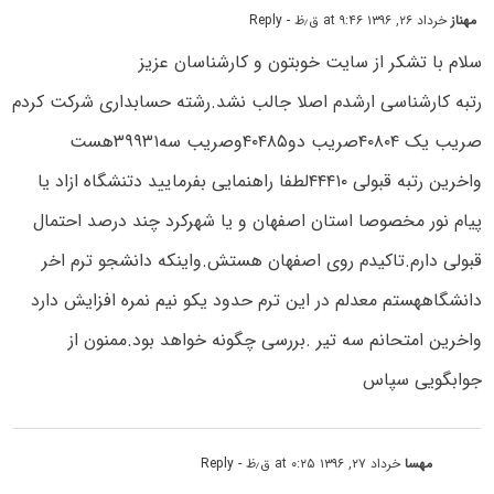
مهناز
خرداد ۲۶, ۱۳۹۶ at ۹:۴۶ ق٫ظ
- Reply
سلام با تشکر از سایت خوبتون و کارشناسان عزیز
رتبه کارشناسی ارشدم اصلا جالب نشد.رشته حسابداری شرکت کردم
صریب یک ۴۰۸۰۴صریب دو۴۰۴۸۵وصریب سه۳۹۹۳۱هست
واخرین رتبه قبولی ۴۴۴۱۰لطفا راهنمایی بفرمایید دتنشگاه ازاد یا
پیام نور مخصوصا استان اصفهان و یا شهرکرد چند درصد احتمال
قبولی دارم.تاکیدم روی اصفهان هستش.واینکه دانشجو ترم اخر
دانشگاههستم معدلم در این ترم حدود یکو نیم نمره افزایش دارد
واخرین امتحانم سه تیر .بررسی چگونه خواهد بود.ممنون از
جوابگویی سپاس
مهسا
خرداد ۲۷, ۱۳۹۶ at ۰:۲۵ ق٫ظ
- Reply