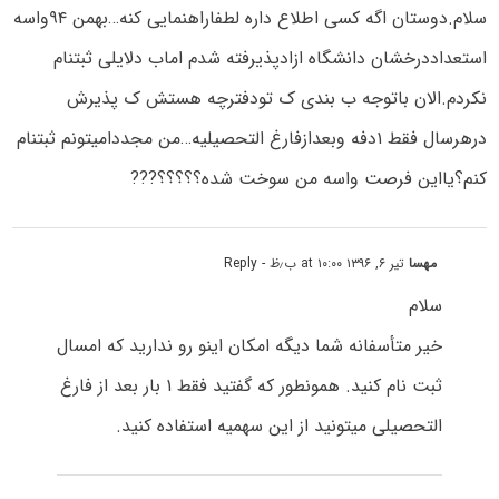
سلام.دوستان اگه کسی اطلاع داره لطفاراهنمایی کنه…بهمن ۹۴واسه
استعداددرخشان دانشگاه ازادپذیرفته شدم اماب دلایلی ثبتنام
نکردم.الان باتوجه ب بندی ک تودفترچه هستش ک پذیرش
درهرسال فقط ۱دفه وبعدازفارغ التحصیلیه…من مجددامیتونم ثبتنام
کنم؟یااین فرصت واسه من سوخت شده؟؟؟؟؟???
مهسا
تیر ۶, ۱۳۹۶ at ۱۰:۰۰ ب٫ظ
- Reply
سلام
خیر متأسفانه شما دیگه امکان اینو رو ندارید که امسال
ثبت نام کنید. همونطور که گفتید فقط ۱ بار بعد از فارغ
التحصیلی میتونید از این سهمیه استفاده کنید.