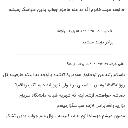
خانومه مهساخانوم اگه به منه عاجزم جواب بدین سپاسگزارمیشم
B
خرداد ۳۱, ۱۳۹۶ at ۸:۴۴ ق٫ظ
- Reply
برادر بزنید میشید
علی
خرداد ۳۰, ۱۳۹۶ at ۹:۱۲ ق٫ظ
- Reply
باسلام رتبه من توحقوق عمومی۲۲۸شده باتوجه به اینکه ظرفیت کل
روزانه۲۰۳نفرهس ایاامیدی براقبولی توروزانه دارم ؟تبریزیاقم؟
بعدشم خواهشم ازشمااینه که شهریه شبانه دانشگاه تبریزم
بزاریدواقعابرامن لازمه سپاسگزارمیشم
ممنون میشم مهساخانوم لطف کنیدبه سوال منم جواب بدین تشکر