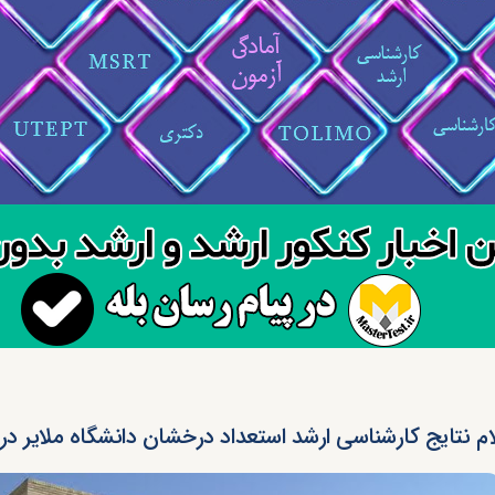
ام نتایج کارشناسی ارشد استعداد درخشان دانشگاه ملایر در س