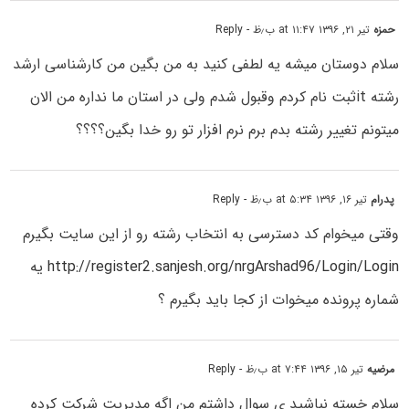
حمزه
تیر ۲۱, ۱۳۹۶ at ۱۱:۴۷ ب٫ظ
- Reply
سلام دوستان میشه یه لطفی کنید به من بگین من کارشناسی ارشد
رشته itثبت نام کردم وقبول شدم ولی در استان ما نداره من الان
میتونم تغییر رشته بدم برم نرم افزار تو رو خدا بگین؟؟؟؟
پدرام
تیر ۱۶, ۱۳۹۶ at ۵:۳۴ ب٫ظ
- Reply
وقتی میخوام کد دسترسی به انتخاب رشته رو از این سایت بگیرم
http://register2.sanjesh.org/nrgArshad96/Login/Login
یه
شماره پرونده میخوات از کجا باید بگیرم ؟
مرضیه
تیر ۱۵, ۱۳۹۶ at ۷:۴۴ ب٫ظ
- Reply
سلام خسته نباشید ی سوال داشتم من اگه مدیریت شرکت کرده