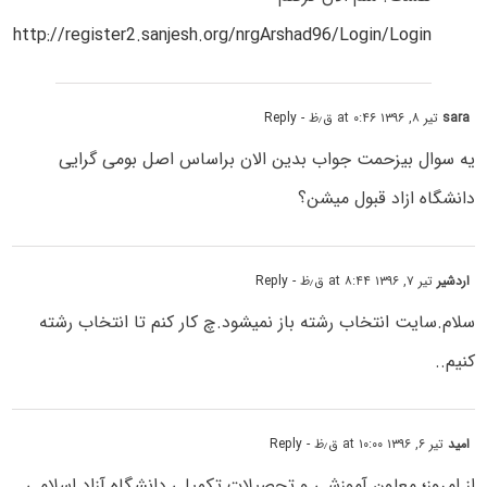
http://register2.sanjesh.org/nrgArshad96/Login/Login
sara
تیر ۸, ۱۳۹۶ at ۰:۴۶ ق٫ظ
- Reply
یه سوال بیزحمت جواب بدین الان براساس اصل بومی گرایی
دانشگاه ازاد قبول میشن؟
اردشیر
تیر ۷, ۱۳۹۶ at ۸:۴۴ ق٫ظ
- Reply
سلام.سایت انتخاب رشته باز نمیشود.چ کار کنم تا انتخاب رشته
کنیم..
امید
تیر ۶, ۱۳۹۶ at ۱۰:۰۰ ق٫ظ
- Reply
از امروز؛ معاون آموزشی و تحصیلات تکمیلی دانشگاه آزاد اسلامی