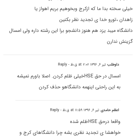
خیلی سخته بدا ما که ازکرج وبخوهیم بریم اهواز یا
زاهدان ،تورو خدا ی تجدید نظر بکنین
دانشگاه میبد یزد هم هنوز دانشجو برا این رشته داره ولی امسال
گزینش ندارن
داوطلب
تیر ۶, ۱۳۹۶ at ۲:۰۲ ق٫ظ
- Reply
امسال در حق HSEخیلی ظلم کردن. اصلا باورم نمیشه
به این راحتی اینهمه دانشگاهو حذف کردن
اعظم حامدی
تیر ۶, ۱۳۹۶ at ۱۱:۵۹ ق٫ظ
- Reply
واقعا درحق HSEظلم شده
خواهشا ی تجدید نظری بشه چرا دانشگاهای کرج و