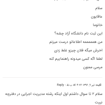
سلام
عاقایون
خانوما
این ثبت نام دانشگاه آزاد چشه؟
من همممممه اطلاعاتو درست میزنم
اخرش میگه فلان چیزو غلط زدی
لطفا اگه کسی میدونه راهنماییم کنه
مرسی ممنون
ثابت
تیر ۹, ۱۳۹۶ at ۴:۲۶ ب٫ظ
- Reply
سلام ۲ تا سوال داشتم اول اینکه رشته مدیریت اجرایی در دفترچه
نییت