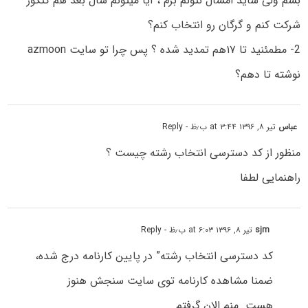
بشم ولی شاید امسال نتونم برم ، آیا میتونم سال بعد هم کنکور
شرکت کنم و گرگان رو انتخاب کنم؟
2- مطمئنید تا ۱۷هم تمدید شده ؟ پس چرا تو سایت azmoon
نوشته تا دهم؟
عباس
تیر ۸, ۱۳۹۶ at ۳:۴۴ ب٫ظ
- Reply
منظور از کد دسترسی انتخاب رشته چیست ؟
راهنمایی لطفا
sjm
تیر ۸, ۱۳۹۶ at ۶:۰۳ ب٫ظ
- Reply
کد دسترسی انتخاب رشته” در پایین کارنامه درج شده،
ضمنا مشاهده کارنامه توی سایت سنجش هنوز
هست. منم الان گرفتم