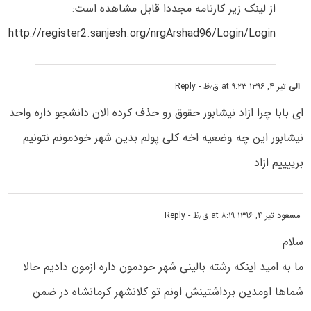
از لینک زیر کارنامه مجددا قابل مشاهده است:
http://register2.sanjesh.org/nrgArshad96/Login/Login
الی
تیر ۴, ۱۳۹۶ at ۹:۲۳ ق٫ظ
- Reply
ای بابا چرا ازاد نیشابور حقوق رو حذف کرده الان دانشجو داره واحد
نیشابور این چه وضعیه اخه کلی پولم بدین شهر خودمونم نتونیم
برییییم ازاد
مسعود
تیر ۴, ۱۳۹۶ at ۸:۱۹ ق٫ظ
- Reply
سلام
ما به امید اینکه رشته بالینی شهر خودمون داره ازمون دادیم حالا
شماها اومدین برداشتینش اونم تو کلانشهر کرمانشاه در ضمن