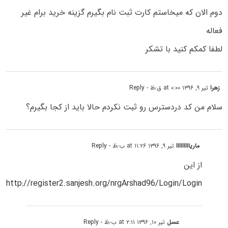
دوم الان که میخاستم کارت ثبت نام بگیرم گزینه خرید برام غیر
فعاله
لطفا کمکم کنید با تشکر
زهرا
تیر ۹, ۱۳۹۶ at ۰:۰۰ ق٫ظ
- Reply
سلام من کد دردسترس رو ثبت نکردم حالا باید از کجا بگیرم؟
ماریااااااااا
تیر ۹, ۱۳۹۶ at ۱۱:۲۶ ب٫ظ
- Reply
از این
http://register2.sanjesh.org/nrgArshad96/Login/Login
عسل
تیر ۱۰, ۱۳۹۶ at ۲:۱۱ ب٫ظ
- Reply