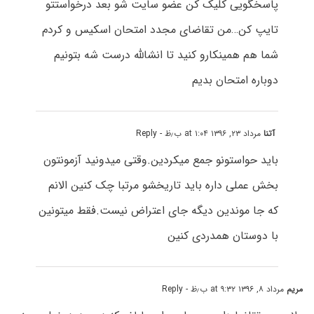
پاسخگویی کلیک کن عضو سایت شو بعد درخواستتو
تایپ کن…من تقاضای مجدد امتحان اسکیس و کردم
شما هم همینکارو کنید تا انشالله درست شه بتونیم
دوباره امتحان بدیم
آتنا
مرداد ۲۳, ۱۳۹۶ at ۱:۰۴ ب٫ظ
- Reply
باید حواستونو جمع میکردین.وقتی میدونید آزمونتون
بخش عملی داره باید تاریخشو مرتبا چک کنین الانم
که جا موندین دیگه جای اعتراض نیست.فقط میتونین
با دوستان همدردی کنین
مریم
مرداد ۸, ۱۳۹۶ at ۹:۳۲ ب٫ظ
- Reply