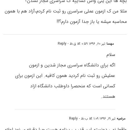
بچه ها این ینی واس کساییه ک سراسری مجاز نشدن؟
مثلا من ک ازمون عملی سراسری رو ثبت نام کردم،آزاد هم با همون
محاسبه میشه یا باز جدا آزمون دارم؟!!
مهسا
تیر ۲۰, ۱۳۹۶ at ۰:۵۹ ق٫ظ
- Reply
سلام
اگه برای دانشگاه سراسری مجاز شدین و ازمون
عملیش رو ثبت نام کردید همون کافیه. این ازمون برای
کسانی است که منحصرا داوطلب دانشگاه ازاد
هستند.
مرضیه
تیر ۱۹, ۱۳۹۶ at ۱:۰۹ ب٫ظ
- Reply
واقعا نمی دونستم این قدر بی برنامه هست چرا دقیقه ی نود اعلام