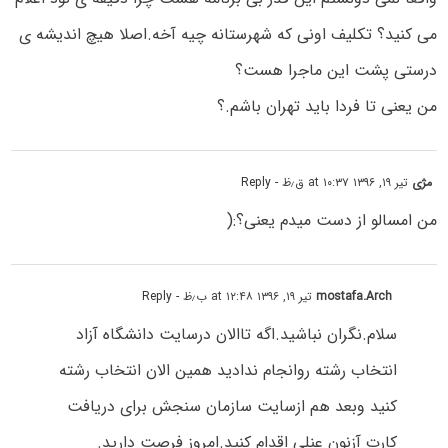
می کنید؟ تکلیف اونی که شهرستانه چیه آخه.اصلا هیچ اندیشه ی
درستی پشت این ماجرا هست؟
من یعنی تا فردا باید تهران باشم.؟
مژی
تیر ۱۹, ۱۳۹۶ at ۱۰:۳۷ ق٫ظ
- Reply
من امسالو از دست میدم یعنی؟:(
mostafa.Arch
تیر ۱۹, ۱۳۹۶ at ۱۲:۴۸ ب٫ظ
- Reply
سلام.نگران نباشید.اگه تاالان درسایت دانشگاه آزاد
انتخاب رشته روانجام ندادید همین الان انتخاب رشته
کنید وبعد هم ازسایت سازمان سنجش برای دریافت
کارت آزنون عنلی اقدام کنید.امروز فرصت دارید.