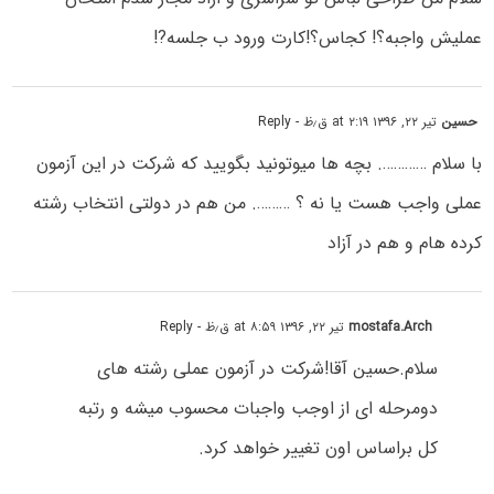
عملیش واجبه؟! کجاس؟!کارت ورود ب جلسه?!
حسین
تیر ۲۲, ۱۳۹۶ at ۲:۱۹ ق٫ظ
- Reply
با سلام …………. بچه ها میوتونید بگویید که شرکت در این آزمون
عملی واجب هست یا نه ؟ ………. من هم در دولتی انتخاب رشته
کرده هام و هم در آزاد
mostafa.Arch
تیر ۲۲, ۱۳۹۶ at ۸:۵۹ ق٫ظ
- Reply
سلام.حسین آقا!شرکت در آزمون عملی رشته های
دومرحله ای از اوجب واجبات محسوب میشه و رتبه
کل براساس اون تغییر خواهد کرد.