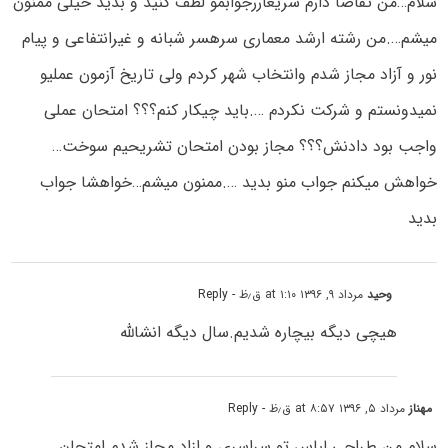
سلام…من تقاضا دارم سریعاررجوابمو لطف کنید و بدید خیلی ممنون
میشم….من رشته ارشد معماری سرهسر شبانه و غیرانتفاعی و پیام
نور و آزاد مجاز شدم وانتخاب شهر کردم ولی تاریخ آزمون عملیو
نمیدونستم و شرکت نکردم ….باید چیکار کنم؟؟؟ امتحان عملی
واجب بود دادنش؟؟؟ مجاز بودن امتحان تشریحیم سوخت…
خواهش میکنم جواب منو بدید ….ممنون میشم…خواهشا جواب
بدید
وحید
مرداد ۹, ۱۳۹۶ at ۱:۱۰ ق٫ظ
- Reply
هیچی دیگه بیچاره شدیم.سال دیگه انشالله
مهناز
مرداد ۵, ۱۳۹۶ at ۸:۵۷ ق٫ظ
- Reply
سلام من طراحی لباس تو سراسری و ازاد مجاز شدم امتحان