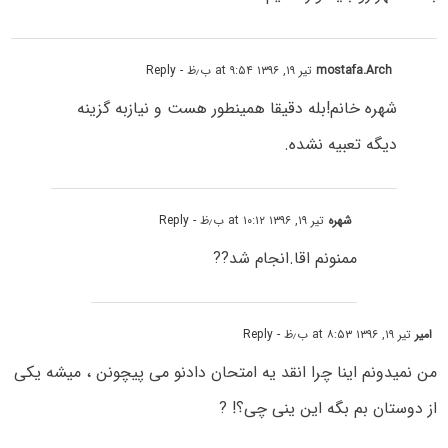
mostafa.Arch
تیر ۱۹, ۱۳۹۶ at ۹:۵۴ ب٫ظ
- Reply
شهره خانم!بله دقیقا همینطور هست و نیازبه گزینه
دیگه تعبیه نشده.
شهره
تیر ۱۹, ۱۳۹۶ at ۱۰:۱۲ ب٫ظ
- Reply
ممنونم اقا.انجام شد??
امیر
تیر ۱۹, ۱۳۹۶ at ۸:۵۳ ب٫ظ
- Reply
من نمیدونم اینا چرا انقد یه امتحان دادنو می پیچونن ، میشه یکی
از دوستان بم بگه این ینی چی؟! ?