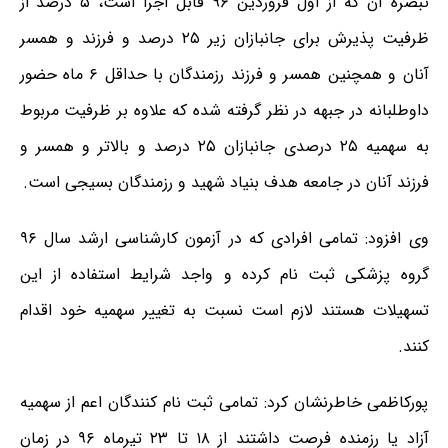
تبصره آن که از اول فروردین ۹۶ قابل اجرا است، ۵ درصد از
ظرفیت پذیرش برای جانبازان زیر ۲۵ درصد و فرزند و ھمسر
آنان و ھمچنین ھمسر و فرزند رزمندگان با حداقل ۶ ماه حضور
داوطلبانه در جبھه در نظر گرفته شده که علاوه بر ظرفیت مربوط
به سھمیه ۲۵ درصدی جانبازان ۲۵ درصد و بالاتر و ھمسر و
فرزند آنان در جامعه ھدف بنیاد شھید و رزمندگان بسیجی است.
وی افزود: تمامی افرادی که در آزمون کارشناسی ارشد سال ۹۶
گروه پزشکی ثبت نام کرده و واجد شرایط استفاده از این
تسھیلات هستند لازم است نسبت به تغییر سھمیه خود اقدام
کنند.
پورکاظمی خاطرنشان کرد: تمامی ثبت نام کنندگان اعم از سھمیه
آزاد یا رزمنده فرصت داشتند از ۱۸ تا ۲۳ تیرماه ۹۶ در زمان