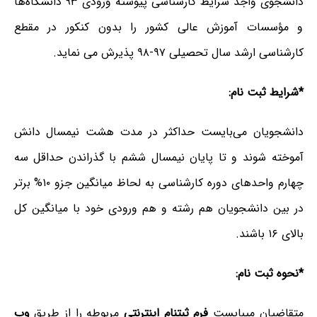
دانشجوی واجد شرایط کارشناسی پیوسته ورودی ۹۳ دانشگاه­‌ها
و مؤسسات آموزش عالی کشور را بدون کنکور در مقطع
کارشناسی­ ارشد سال تحصیلی ۹۷-۹۸ پذیرش می­ نماید.
*شرایط ثبت ­نام:
دانشجویان می‌بایست حداکثر در مدت هشت نیمسال دانش­‌
آموخته شوند و تا پایان نیمسال ششم با گذراندن حداقل سه
چهارم واحدهای دوره کارشناسی به لحاظ میانگین جزو ۱۰% برتر
در بین دانشجویان هم رشته و هم ورودی خود با میانگین کل
بالای ۱۶ باشند.
*نحوه ثبت ­نام:
متقاضیان می­بایست
فرم ثبت­نام اینترنتی
مربوطه را از طریق
وب