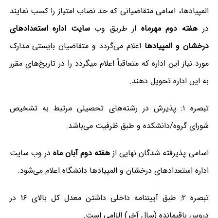
المپیادها، اسامی متقاضیانی که حد نصاب امتیاز را کسب نمایند
در
هفته دوم مهرماه
از طریق وب
سایت اداره استعدادهای
درخشان و المپیادها
اعلام می‌­گردد و متقاضیان بایستی مدارک
مورد نیاز این اداره که متعاقباً اعلام می­گردد را در تاریخ‌های مقرر
به این اداره تحویل دهند.
تبصره ۱: پذیرش در رشته­‌های تحصیلی مرتبط به تشخیص
شورای گروه/دانشکده و طبق ظرفیت می­‌باشد.
اسامی پذیرفته ­شدگان نهایی از
هفته دوم آبان ماه
در وب سایت
اداره استعدادهای درخشان و المپیادها دانشگاه اعلام می­‌شود.
تبصره ۲: طبق آیین­نامه داخلی داشتن معدل کل بالای ۱۶ در
دروس باقیمانده (سال آخر) الزامی است.