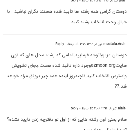
سحر
تیر ۸, ۱۳۹۶ at ۳:۳۵ ب٫ظ
- Reply
دوستان گرامی همه رشته ها تأیید شده هستند نگران نباشید . با
خیال راحت انتخاب رشته کنید
mostafa.Arch
تیر ۸, ۱۳۹۶ at ۳:۰۹ ب٫ظ
- Reply
دوستان عزیزم!توجه فرمایید.تمامی کد رشته محل های که توی
سایتazmoon.orgوجود داره تائید شده هست.بجای تشویش
واسترس انتخاب کنید.تاچندروز آینده همه چیز بروفق مراد خواهد
شد.??
alale
تیر ۸, ۱۳۹۶ at ۳:۰۶ ب٫ظ
- Reply
سلام یعنی اون رشته هایی که از اول تو دفترچه زدن تایید نشده؟
توروخدا یکی جواب بده