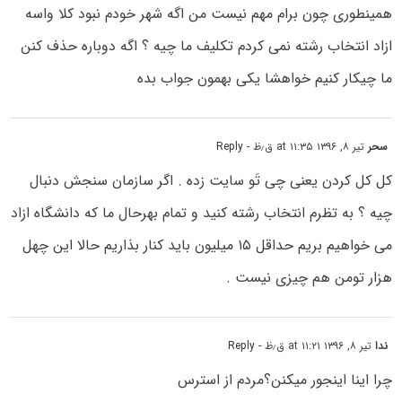
همینطوری چون برام مهم نیست من اگه شهر خودم نبود کلا واسه
ازاد انتخاب رشته نمی کردم تکلیف ما چیه ؟ اگه دوباره حذف کنن
ما چیکار کنیم خواهشا یکی بهمون جواب بده
سحر
تیر ۸, ۱۳۹۶ at ۱۱:۳۵ ق٫ظ
- Reply
کل کل کردن یعنی چی تَو سایت زده . اگر سازمان سنجش دنبال
چیه ؟ به تظرم انتخاب رشته کنید و تمام بهرحال ما که دانشگاه ازاد
می خواهیم بریم حداقل ۱۵ میلیون باید کنار بذاریم حالا این چهل
هزار تومن هم چیزی نیست .
ندا
تیر ۸, ۱۳۹۶ at ۱۱:۲۱ ق٫ظ
- Reply
چرا اینا اینجور میکنن؟مردم از استرس