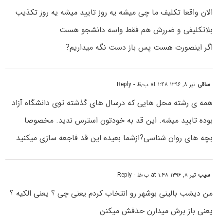
الان واقعا تکلیف ما چی میشه یه روز تایید میشه یه روز تکذیب
بلاتکلیفی و ضررش هم فقط واسه دانشجو هست
اگر اینصورت هست پس باز دست نگه میداریم?
ساقی
تیر ۸, ۱۳۹۶ at ۱:۴۸ ب٫ظ
- Reply
همه ی رشته محل هایی که درسال های گذشته توی دانشگاه آزاد
بوده تایید میشه. این قد به خودتون استرس ندید. مخصوصا
بچه های روان شناسی?ازشما بعیده این قد فاجعه سازی میکنید
سیب
تیر ۸, ۱۳۹۶ at ۱:۴۸ ب٫ظ
- Reply
من دیشب بالینی بوشهر رو انتخاب کردم یعنی چی ؟ یعنی الکیه ؟
یعنی باز برش میدارن حذفش میکنن