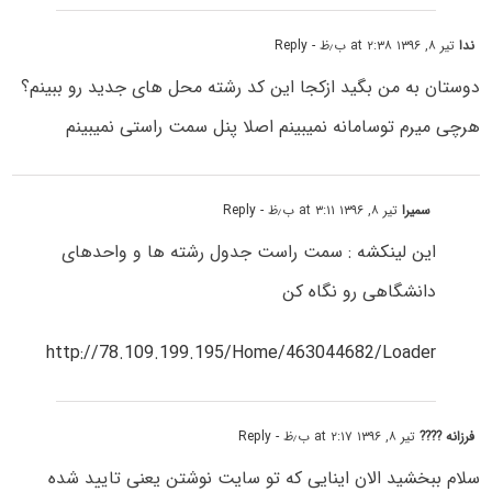
ندا
تیر ۸, ۱۳۹۶ at ۲:۳۸ ب٫ظ
- Reply
دوستان به من بگید ازکجا این کد رشته محل های جدید رو ببینم؟
هرچی میرم توسامانه نمیبینم اصلا پنل سمت راستی نمیبینم
سمیرا
تیر ۸, ۱۳۹۶ at ۳:۱۱ ب٫ظ
- Reply
این لینکشه : سمت راست جدول رشته ها و واحدهای
دانشگاهی رو نگاه کن
http://78.109.199.195/Home/463044682/Loader
فرزانه ????
تیر ۸, ۱۳۹۶ at ۲:۱۷ ب٫ظ
- Reply
سلام ببخشید الان اینایی که تو سایت نوشتن یعنی تایید شده