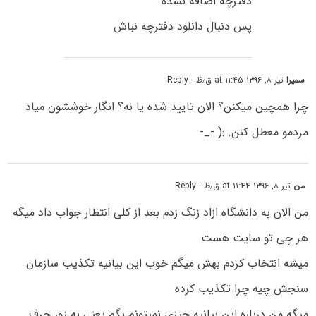
دفترچه اضافه نشده
پس دنبال دانلود دفترچه نباش
سمیرا
تیر ۸, ۱۳۹۶ at ۱۱:۴۵ ق٫ظ
- Reply
چرا همچین میکنن؟ الان تایید شده یا نه؟ انگار خوششون میاد
مردمو معطل کنن. :( -_-
من
تیر ۸, ۱۳۹۶ at ۱۱:۴۴ ق٫ظ
- Reply
من الان به دانشگاه ازاد زنگ زدم بعد از کلی انتظار جواب داد میگه
هر چی تو سایت هست
میشه انتخاب کردم بهش میگم خوب این بیانیه تکذیب سازمان
سنجش چیه چرا تکذیب کرده
میگه من درباره این بیانیه چیزی نمیتونم بگم یعنی به زور حرف