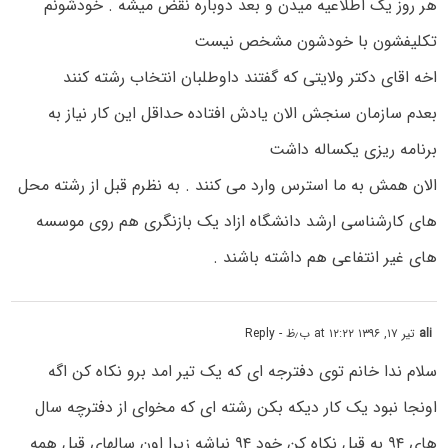
هر روز یک اطلاعیه میدن و بعد دوباره نقض میشه . خودشونم
تکلیفشون با خودشون مشخص نیست
اخه اقای دکتر ولایتی که گفتند داوطلبان انتخاب رشته کنند
بعدم سازمان سنجش الان یادش افتاده حداقل این کار نیاز به
برنامه ریزی یکساله داشت
الان همش به ما استرس وارد می کنند . به نظرم قبل از رشته محل
های کارشناسی ارشد دانشگاه ازاد یک بازنگری هم روی موسسه
های غیر انتفاعی هم داشته باشند .
ali
تیر ۱۷, ۱۳۹۶ at ۱۲:۲۲ ب٫ظ
- Reply
سلام ندا خانم توى دفترجه اى که یک تیر امد برو نکاه کن اگه
اونجا نبود یک کار دیکه بکن رشته ای که مخواى از دفترچه سال
های ۹۴ به قبل نکاه کن خود ۹۴ نباشه زیرا اون سالهای قبل همه