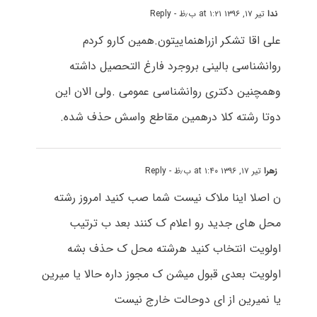
ندا
تیر ۱۷, ۱۳۹۶ at ۱:۲۱ ب٫ظ
- Reply
علی اقا تشکر ازراهنماییتون.همین کارو کردم
روانشناسی بالینی بروجرد فارغ التحصیل داشته
وهمچنین دکتری روانشناسی عمومی .ولی الان این
دوتا رشته کلا درهمین مقاطع واسش حذف شده.
زهرا
تیر ۱۷, ۱۳۹۶ at ۱:۴۰ ب٫ظ
- Reply
ن اصلا اینا ملاک نیست شما صب کنید امروز رشته
محل های جدید رو اعلام ک کنند بعد ب ترتیب
اولویت انتخاب کنید هرشته محل ک حذف بشه
اولویت بعدی قبول میشن ک مجوز داره حالا یا میرین
یا نمیرین از ای دوحالت خارج نیست