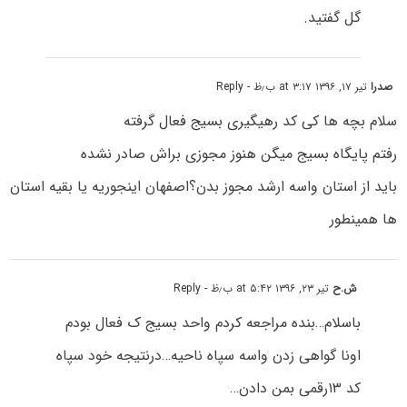
گل گفتید.
صدرا
تیر ۱۷, ۱۳۹۶ at ۳:۱۷ ب٫ظ
- Reply
سلام بچه ها کی کد رهیگیری بسیج فعال گرفته
رفتم پایگاه بسیج میگن هنوز مجوزی براش صادر نشده
باید از استان واسه ارشد مجوز بدن؟اصفهان اینجوریه یا بقیه استان
ها همینطور
ش.ح
تیر ۲۳, ۱۳۹۶ at ۵:۴۲ ب٫ظ
- Reply
باسلام…بنده مراجعه کردم واحد بسیج ک فعال بودم
اونا گواهی زدن واسه سپاه ناحیه…درنتیجه خود سپاه
کد ۱۳رقمی بمن دادن…