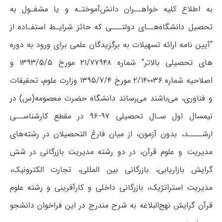
به اطلاع کلیه خواهــران دانش‌آموختـه و یا مشغـول به
تحصیل دانشگاه‌هــای دولتـــی که حائز شرایـط استفـاده از
“آیین نامه ارائه تسهیلات به برگزیدگان علمی برای ورود به دوره
های تحصیلی بالاتر” شماره ۲۱/۷۷۹۴۸ مورخ ۱۳۹۳/۵/۵ و
اصلاحیه شماره ۲/۱۴۰۰۳۶ مورخ ۱۳۹۵/۷/۴ وزارت علوم، تحقیقات
و فناوری، می‌باشند می‌رساند دانشگاه حضرت معصومه(س) در
نیمسال اول سـال تحصیلی ۹۷-۹۶ در مقطع کارشناســی
ارشــــد، بدون آزمون، از میان فارغ التحصیلان در رشته‌های
مدیریت و علوم قرآن، در دو رشته مدیریت بازرگانی در شش
گرایش بازاریابی، بازرگانی بین المللی، تجارت الکترونیک،
مدیریت استرات‍ژیک، بازرگانی داخلی و کارآفرینی و رشته علوم
قرآن گرایش نهج‌البلاغه به شرح مندرج در این فراخوان دانشجو