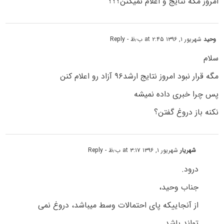
امروز مگه نتایج و اعلام نمیکنن؟؟؟
وحید
شهریور ۱, ۱۳۹۶ at ۲:۴۵ ب٫ظ
- Reply
سلام
مگه قرار نبود امروز نتایج ارشد۹۶ آزاد رو اعلام کنن
پس چرا خبری داده نمیشه
نکنه باز دروغ گفتن؟
شهریار
شهریور ۱, ۱۳۹۶ at ۳:۱۷ ب٫ظ
- Reply
درود.
جناب وحید،
از آنجاییکه پای احتمالات وسط میباشد، دروغ نمی
تواند باشد.