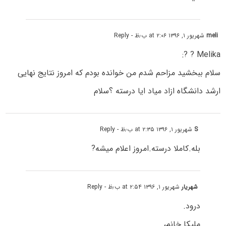
meli
شهریور ۱, ۱۳۹۶ at ۲:۰۶ ب٫ظ
- Reply
Melika ? ?:
سلام ببخشید مزاحم شدم من خوانده بودم که امروز نتایج نهایی
ارشد دانشگاه ازاد میاد ایا درسته ؟سلام
S
شهریور ۱, ۱۳۹۶ at ۲:۳۵ ب٫ظ
- Reply
بله.کاملا درسته.امروز اعلام میشه?
شهریار
شهریور ۱, ۱۳۹۶ at ۲:۵۴ ب٫ظ
- Reply
درود.
ملیکا خانم،