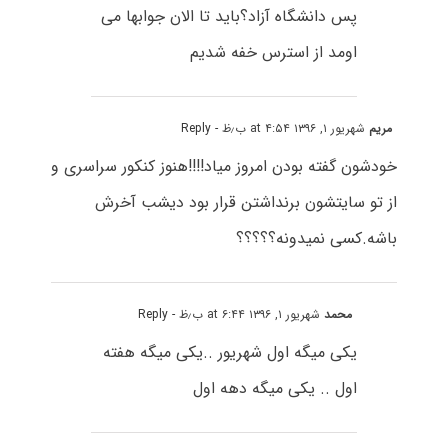
پس دانشگاه آزاد؟باید تا الان جوابها می
اومد از استرس خفه شدیم
مریم
شهریور ۱, ۱۳۹۶ at ۴:۵۴ ب٫ظ
- Reply
خودشون گفته بودن امروز میاد!!!!هنوز کنکور سراسری و
از تو سایتشون برنداشتن قرار بود دیشب آخرش
باشه.کسی نمیدونه؟؟؟؟؟
محمد
شهریور ۱, ۱۳۹۶ at ۶:۴۴ ب٫ظ
- Reply
یکی میگه اول شهریور ..یکی میگه هفته
اول .. یکی میگه دهه اول