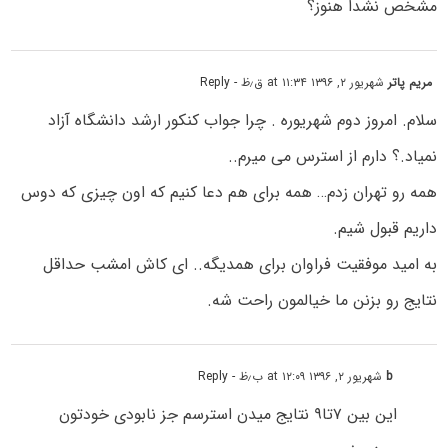
مشخص نشدا هنوز؟
مریم پاتر
شهریور ۲, ۱۳۹۶ at ۱۱:۳۴ ق٫ظ
- Reply
سلام. امروز دوم شهریوره . چرا جواب کنکور ارشد دانشگاه آزاد
نمیاد.؟ دارم از استرس می میرم..
همه رو تهران زدم… همه برای هم دعا کنیم که اون چیزی که دوس
داریم قبول شیم.
به امید موفقیت فراوان برای همدیگه.. ای کاش امشب حداقل
نتایج رو بزنن ما خیالمون راحت شه.
b
شهریور ۲, ۱۳۹۶ at ۱۲:۰۹ ب٫ظ
- Reply
این بین ۷تا۹ نتایج میدن استرسم جز نابودی خودتون