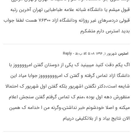
قبول میشم یا دانشگاه شبانه علامه طباطبایی تهران آخرین رتبه
قبولی دردسرهای غیر روزانه ودانشگاه ازاد ۷۶۳۰۰ هست لطفا جواب
بدید استرس دارم متشکرم
استرس
شهریور ۱, ۱۳۹۶ at ۵:۰۸ ب٫ظ
- Reply
اگ یکم دقت کنید میبینید ک یکی از دوستان گفتن امروووووز با
دانشگا ازاد تماس گرفته و گفتن ک امروووووووز جوابا میاد این
شایعه است،دکتر نگفتن ۱شهریور بلکه گفتن اول شهریور ک احتمالا
منظورش دهه اول بوده ،منم ک تماس گرفتم گفتن سنجش اعلام
میکنه و اصلا خودشونم خبر نداشتن،وگرنه من ا خدامه ک همین
الان نتایج بیاد و از بلاتکلیفی دربیام