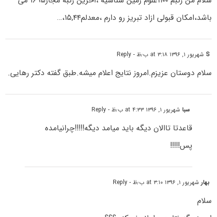
سلام من رتبم ۱۱۰۰علوم زمین شناسیه ،اخرین رتبه مجاز۱۶۹۵ می
باشد،امکان قبولی ازاد تبریز رو دارم ،معدلم۱۵,۴۴،…
S
شهریور ۱, ۱۳۹۶ at ۳:۱۸ ب٫ظ
- Reply
سلام دوستان عزیزم.امروز نتایج اعلام میشه.طبق گفته دکتر رهایی.
سبا
شهریور ۱, ۱۳۹۶ at ۴:۳۳ ب٫ظ
- Reply
قاعدتا تاالان دیگه باید میامد دیگه!!!!!چرانیامده
پس!!!!!
بهار
شهریور ۱, ۱۳۹۶ at ۳:۱۰ ب٫ظ
- Reply
سلام