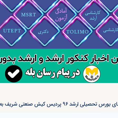
ورس تحصیلی ارشد ۹۶ پردیس کیش صنعتی شریف به ممتازین