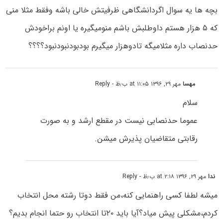
بچه ها یه سوال اگردانشگاهی ظرفیتش خالی باشه وفقط مثلا منی
که ۵ هزار هستم داوطلبش باشم منومیگیره یا اونم براخودش
حدنصاب داره مثلامیگه تادوهزار میگیرم بودبودنبودنبود؟؟؟؟
مهسا
مهر ۲۹, ۱۳۹۶ at ۱۱:۰۵ ب٫ظ
- Reply
سلام
عموما حدنصابی نیست در مقطع ارشد و به صورت
رقابتی متقاضیان پذیرش میشن.
ندا
مهر ۲۹, ۱۳۹۶ at ۲:۱۸ ب٫ظ
- Reply
میشه لطفا کسی راهنمایی کنه،من فقط دوتا رشته محل انتخاب
کردم،مشکلی پیش میاد؟آیا باید ۲۰تا انتخاب رو حتما انجام بدیم؟