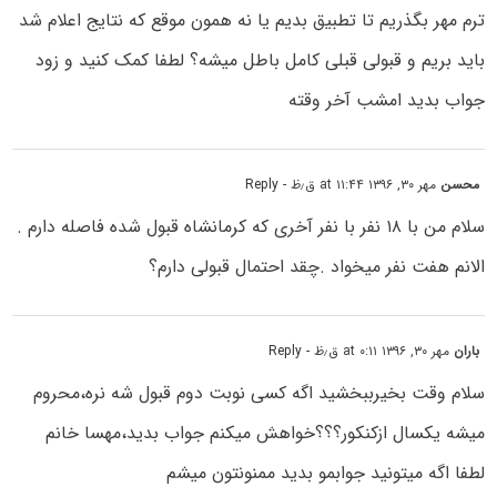
ترم مهر بگذریم تا تطبیق بدیم یا نه همون موقع که نتایج اعلام شد
باید بریم و قبولی قبلی کامل باطل میشه؟ لطفا کمک کنید و زود
جواب بدید امشب آخر وقته
محسن
مهر ۳۰, ۱۳۹۶ at ۱۱:۴۴ ق٫ظ
- Reply
سلام من با ۱۸ نفر با نفر آخری که کرمانشاه قبول شده فاصله دارم .
الانم هفت نفر میخواد .چقد احتمال قبولی دارم؟
باران
مهر ۳۰, ۱۳۹۶ at ۰:۱۱ ق٫ظ
- Reply
سلام وقت بخیرببخشید اگه کسی نوبت دوم قبول شه نره،محروم
میشه یکسال ازکنکور؟؟؟خواهش میکنم جواب بدید،مهسا خانم
لطفا اگه میتونید جوابمو بدید ممنونتون میشم