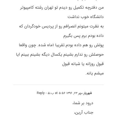
من دفترچه تکمیل رو دیدم تو تهران رشته کامپیوتر
دانشگاه خوب نداشت
به نظرت میتونم انصرافم رو از پردیس خودگردان که
داده بودم برم پس بگیرم
پولش رو هم داده بودم.تقریبا ۱ماه شده. چون واقعا
حوصلش رو ندارم بشینم یکسال دیگه بشینم ببینم ایا
قبول روزانه یا شبانه قبول
میشم یانه.
شهریار
مهر ۲۳, ۱۳۹۶ at ۵:۵۶ ب٫ظ
- Reply
درود بر شما،
جناب آرین،