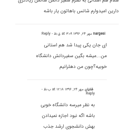
سلام هم استانی به نظرم سفیر دانش شانس زیادتری
دارین امیدوارم شانس باهاتون یار باشه
nargesi
مهر ۲۴, ۱۳۹۶ at ۳:۰۹ ق٫ظ
- Reply
ای جان یکی پیدا شد هم استانی
من….میشه بگین سفیردانش دانشگاه
خوبیه؟چون من دهلرانیم
شایان
مهر ۲۴, ۱۳۹۶ at ۱۲:۱۸ ب٫ظ
-
Reply
به نظر میرسه دانشگاه خوبی
باشه اگه نبود اجازه نمیدادن
بهش دانشجوی ارشد جذب