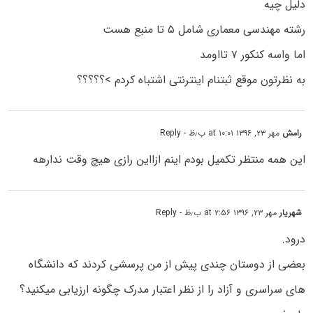
دلیل چیه
رشته مهندسی معماری شامل ۵ تا منبع هست
اما واسه کنکور ۷ تااومد
به نظرتون موقع ثبتنام اینترنتی اشتباه کردم >؟؟؟؟؟
رامش
مهر ۲۳, ۱۳۹۶ at ۱۰:۰۱ ب٫ظ
- Reply
این همه منتظر تکمیل بودم اینم ازااین رازی هیچ وقت ندارهه
شهریار
مهر ۲۳, ۱۳۹۶ at ۲:۵۶ ب٫ظ
- Reply
درود.
بعضی از دوستان چندی پیش از من پرسشی کردند که دانشگاه
های سراسری و آزاد را از نظر اعتبار مدرک چگونه ارزیابی میکنید؟