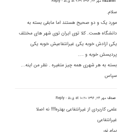
nazanin
مهر ۲۴, ۱۳۹۶ at ۹:۳۹ ق٫ظ
- Reply
سلام.
مورد یک و دو صحیح هستند اما مابقی بسته به
دانشگاه هست. کلا توی ایران توی شهر های مختلف
یکی ازادش خوبه یکی غیرانتفاعیش خوبه یکی
پردیسش خوبه و …..
بسته به هر شهری همه چیز متغیره . نظر من اینه….
سپاس
صدف
مهر ۲۴, ۱۳۹۶ at ۱۰:۲۰ ق٫ظ
- Reply
علمی کاربردی از غیرانتفاعی بهتره!!!! نه اصلا
غیرانتفاعی
پیام نور