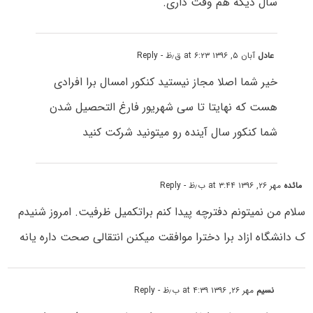
سال دیگه هم وقت داری.
عادل
آبان ۵, ۱۳۹۶ at ۶:۲۳ ق٫ظ
- Reply
خیر شما اصلا مجاز نیستید کنکور امسال برا افرادی
هست که نهایتا تا سی شهریور فارغ التحصیل شدن
شما کنکور سال آینده رو میتونید شرکت کنید
مائده
مهر ۲۶, ۱۳۹۶ at ۳:۴۴ ب٫ظ
- Reply
سلام من نمیتونم دفترچه پیدا کنم براتکمیل ظرفیت. امروز شنیدم
ک دانشگاه ازاد برا دخترا موافقت میکنن انتقالی صحت داره یانه
نسیم
مهر ۲۶, ۱۳۹۶ at ۴:۳۹ ب٫ظ
- Reply