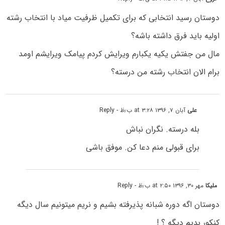
دوستان رسید انتخابی که برای تکمیل ظرفیت میاد با انتخاب رشته
اولیه باید فرق داشته باشه؟
مال من جفتش یکیه یکبارم ویرایش کردم پیامک ویرایشم اومد
برام الان انتخاب رشته من درسته؟
علی
آبان ۷, ۱۳۹۶ at ۳:۲۸ ب٫ظ
- Reply
بله درسته. نگران نباش
برای قبولی منم دعا کن. موفق باشی
ملیکا
مهر ۳۰, ۱۳۹۶ at ۲:۵۰ ب٫ظ
- Reply
دوستان اگه دوره شبانه پذیرفته بشیم و نریم میتونیم سال دیگه
کنکور بدیم دیگه ؟ !