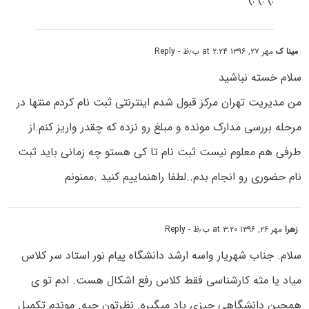
مینا ک
مهر ۲۷, ۱۳۹۶ at ۲:۲۴ ب٫ظ
- Reply
سلام خسته نباشید
من مدیریت تهران مرکز قبول شدم اینترنتی ثبت نام کردم منتها در
مرحله بررسی مدارک مونده و مبلغ رو نزده که چقدر واریز کنم.از
طرفی هم معلوم نیست ثبت نام تا کی هستو چه زمانی باید ثبت
نام حضوری رو انجام بدم..لطفا راهنماییم کنید .ممنونم
زهرا
مهر ۲۶, ۱۳۹۶ at ۳:۲۰ ب٫ظ
- Reply
سلام. جناب شهریار واسه ارشد دانشگاه پیام نور استاد سر کلاس
میاد یا مثه کارشناسی فقط کلاس رفع اشکال هست. ادم تو ی
همچین دانشگاهی چیزی یاد میگیره. نظرتون چیه. موندم تکمیل