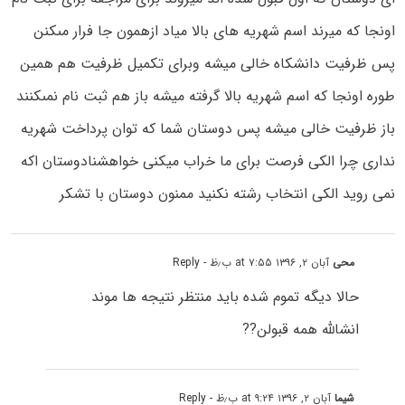
اونجا که میرند اسم شهریه هاى بالا میاد ازهمون جا فرار مىکنن
پس ظرفیت دانشکاه خالی میشه وبرای تکمیل ظرفیت هم همین
طوره اونجا که اسم شهریه بالا گرفته میشه باز هم ثبت نام نمىکنند
باز ظرفیت خالى میشه پس دوستان شما که توان پرداخت شهریه
نداری چرا الکى فرصت براى ما خراب میکنى خواهشنادوستان اکه
نمی روید الکى انتخاب رشته نکنید ممنون دوستان با تشکر
محی
آبان ۲, ۱۳۹۶ at ۷:۵۵ ب٫ظ
- Reply
حالا دیگه تموم شده باید منتظر نتیجه ها موند
انشالله همه قبولن??
شیما
آبان ۲, ۱۳۹۶ at ۹:۲۴ ب٫ظ
- Reply