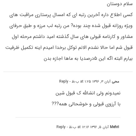
سلام دوستان
کسی اطلاع داره آخرین رتبه ای که امسال پرستاری مراقبت های
ویژه روزانه قبول شده چند بوده? من رتبه لب مرزه و طبق حرفای
مشاور و کارنامه قبولی های سال گذشته امید داشتم مرحله اول
قبول شم اما حالا نشدم الانم توکل برخدا امیدم اینه تکمیل ظرفیت
بیارم البته اگه این ۵درصدیا به ماها اجازه بدن
محی
آبان ۳, ۱۳۹۶ at ۱:۲۵ ب٫ظ
- Reply
نمیدونم ولی انشالله ک قبول شین
با آرزوی قبولی و خوشحالی همه???
Mehri
آبان ۵, ۱۳۹۶ at ۱۲:۱۶ ب٫ظ
- Reply