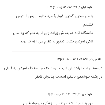
شیما
آبان ۱, ۱۳۹۶ at ۲:۱۳ ق٫ظ
- Reply
با من بودین گفتین قبولی؟امید ندارم از بس استرس
کشیدم
دانشگاه آزاد هزینه ش زیاده،ولی از یه نظر که یه سال
الکی نمونین پشت کنکور به نظرم می ارزه ک برید
ali
مهر ۳۰, ۱۳۹۶ at ۵:۵۱ ب٫ظ
- Reply
دووستان لطفا راهنمای کنید با رتبه ۶۰ نفر ااختلاف امیدى به قبولى
در رشته بىوشیمى بالینى اسست پذیرش ۵نفر
شیما
مهر ۳۰, ۱۳۹۶ at ۶:۵۹ ب٫ظ
- Reply
من رتبه م ۱۴ شد مهندسی پزشکی بیومواد،قبول