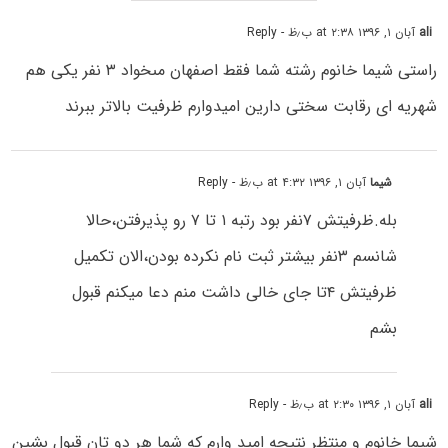
ali
آبان ۱, ۱۳۹۶ at ۲:۳۸ ب٫ظ
- Reply
راستى شیما خانوم رشته شما فقط اصفهان مىخواد ۳ نفر یکى هم
شهریه ای رقابت سختى دارین امیدوارم ظرفیت بالاتر ببرند
شیما
آبان ۱, ۱۳۹۶ at ۴:۳۲ ب٫ظ
- Reply
بله.ظرفیتش ۷نفر بود رتبه ۱ تا ۷ رو پذیرفتن،حالا
شانسم ۳نفر بیشتر ثبت نام نکرده بودن،الان تکمیل
ظرفیتش ۴تا جای خالی داشت منم دعا میکنم قبول
بشم
ali
آبان ۱, ۱۳۹۶ at ۲:۳۰ ب٫ظ
- Reply
شیما خانوم و منتظر نتیجه امید وارم که شما هر دو تان قبول بشین