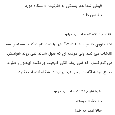
قبولی شما هم بستگی به ظرفیت دانشگاه مورد
نظرتون داره
ali
آبان ۱, ۱۳۹۶ at ۵:۵۴ ب٫ظ
- Reply
اخه طوری که بچه ها ا دانشگاهها را ثبت نام نمکنند همینطور هم
انتخاب مى کنند ولى موقعه اى که قبول شدند نمى روند خواهش
مى کنم کساى که نمى روند الکى ظرفیت پر نکنند اینطوری حق ما
ضایع میشه اگه نمى خواهید بروید دانشگاه انتخاب نکنید
شیما
آبان ۱, ۱۳۹۶ at ۸:۰۹ ب٫ظ
- Reply
بله دقیقا درسته
حالا امید به خدا