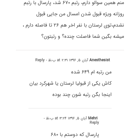
منم همین سوالو دارم، رتبم ۶۷۰ شد، پارسال با رتبم
روزانه ویژه قبول شدن امسال من جایی قبول
نشدم،توی لرستان با نفر اخر هم ۲۶ تا فاصله دارم ،
میشه بگین شما فاصلت چنده؟ و رتبتون؟
Anesthesist
آبان ۵, ۱۳۹۶ at ۲:۳۱ ب٫ظ
- Reply
من رتبه ام ۶۴۹ شده
کاش یکی از قبولیا لرستان یا شهرکرد بیان
اینجا بگن رتبه شون چند بوده
Mehri
آبان ۵, ۱۳۹۶ at ۳:۲۴ ب٫ظ
-
Reply
پارسال که دوستم با ۶۸۰