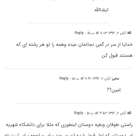
ایشاالله
ali
آبان ۲, ۱۳۹۶ at ۸:۰۳ ب٫ظ
- Reply
خدایا از سر در گمى نجاتمان عبده وهمه را تو هر رشته اى که
هستند قبول کن
محی
آبان ۲, ۱۳۹۶ at ۸:۴۱ ب٫ظ
- Reply
امین??
ali
آبان ۲, ۱۳۹۶ at ۴:۵۲ ب٫ظ
- Reply
راستى طوفان وبقیه دوستان اینطوری که مثلا برای دانشکاه شهریه
ای دوستان که اول قبول شده اند میروند براى مراجعه براى ثبت نام