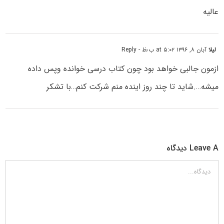
عالیه
لیلا
آبان ۸, ۱۳۹۶ at ۵:۰۲ ب٫ظ
- Reply
ازمون جالبی خواهد بود چون کتاب درسی خوانده وپس داده
میشه….شاید تا چند روز اینده منم شرکت کنم…با تشکر
Leave A دیدگاه
دیدگاه