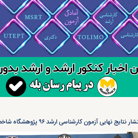
شار نتایج نهایی آزمون کارشناسی ارشد ۹۶ پژوهشگاه شاخص پژوه