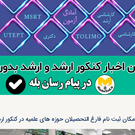
مکان ثبت نام فارغ التحصیلان حوزه های علمیه در کنکور ارشد