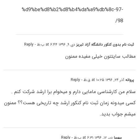
%d9%be%d8%b2%d8%b4%da%a9%db%8c-97-
98/
ثبت نام بدون کنکور دانشگاه آزاد تبریز
دی ۹, ۱۳۹۶ at ۶:۴۴ ب٫ظ
- Reply
مطالب سایتتون خیلی مفیده ممنون
پروانه
آذر ۲۴, ۱۳۹۶ at ۱۰:۲۵ ق٫ظ
- Reply
سلام من کارشناسی مامایی دارم و میخوام برا ارشد شرکت کنم .
کسی میدونه زمان ثبت نام کنکور ارشد چه تاریخی هست؟؟ ممنون
میشم جواب بدید.
مهسا
دی ۱۲, ۱۳۹۶ at ۶:۳۱ ب٫ظ
- Reply