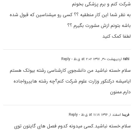
شرکت کنم و برم پزشکی بخونم
به نظر شما این کار منطقیه ؟؟ کسی رو میشناسین که قبول شده
باشه بتونم ازش مشورت بگیرم ؟؟
لطفا کمک کنید
rahi
اردیبهشت ۳۰, ۱۳۹۷ at ۲:۰۲ ق٫ظ
- Reply
سلام خسته نباشید من دانشجوی کارشناسی رشته بیوتک هستم
ایامیشه درکنکور وزارت علوم شرکت کنم؟چه رشته هاییرواجاده
دارم.ممنون
فریما
اسفند ۱, ۱۳۹۶ at ۱۱:۱۸ ق٫ظ
- Reply
سلام.خسته نباشید.کسی میدونه کدوم فصل های گایتون توی