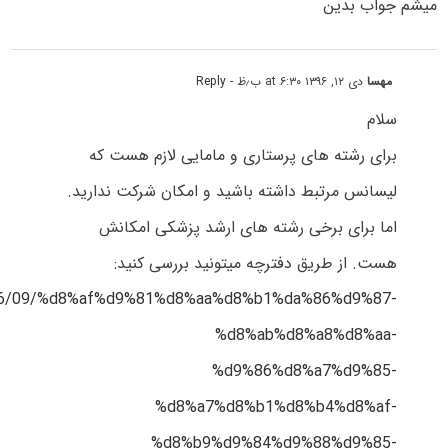
میشم جواب بدین
مهسا
دی ۱۲, ۱۳۹۶ at ۶:۳۰ ب٫ظ
- Reply
سلام
برای رشته های پرستاری و مامایی لازم هست که
لیسانس مرتبط داشته باشید و امکان شرکت ندارید.
اما برای برخی رشته های ارشد پزشکی امکانش
هست. از طریق دفترچه میتونید بررسی کنید:
/1396/09/%d8%af%d9%81%d8%aa%d8%b1%da%86%d9%87-
%d8%ab%d8%a8%d8%aa-
%d9%86%d8%a7%d9%85-
%d8%a7%d8%b1%d8%b4%d8%af-
%d8%b9%d9%84%d9%88%d9%85-