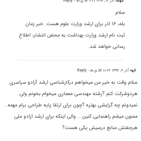
مهسا
آذر ۱۲, ۱۳۹۶ at ۰:۴۱ ق٫ظ
- Reply
سلام
بله، ۱۶ اذر برای ارشد وزارت علوم هست. خبر زمان
ثبت نام ارشد وزارت بهداشت به محض انتشار، اطلاع
رسانی خواهد شد.
الهه
آذر ۷, ۱۳۹۶ at ۱۰:۲۲ ق٫ظ
- Reply
سلام وقت به خیر من میخواهم درکارشناسی ارشد آزادو سراسری
هردوشرکت کنم ؟رشته مهندسی معماری میخوام بخونم ولی
نمیدونم چه گرایشی بهتره ؟چون برای ارتقا پایه طراحی برام مهمه..
ممنون میشم راهنمایی کنین .. والی اینکه برای ارشد ازادو ملی
هرجفتش منابع درسیش یکی هست؟