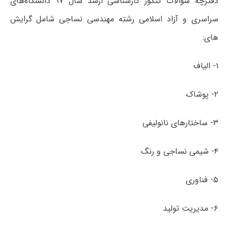
دفترچه سؤالات کنکور کارشناسی ارشد سال ۹۷ دانشگاه‌های
سراسری و آزاد اسلامی رشته مهندسی نساجی شامل گرایش
های:
۱- الیاف
۲- پوشاک
۳- ساختارهای نانولیفی
۴- شیمی نساجی و رنگ
۵- فناوری
۶- مدیریت تولید