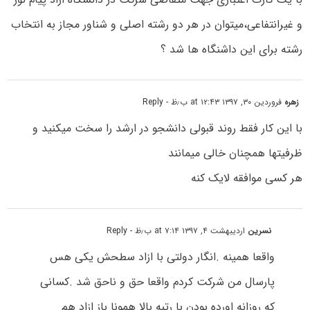
و غیرانتفاعی،میتوان در هر دو رشته اصلی و شناور مجاز به انتخاب
رشته برای این داشنگاه ها شد ؟
زهره
فروردین ۳۰, ۱۳۹۷ at ۱۲:۴۳ ب٫ظ
- Reply
با این کار فقط روند قبولی دانشجو در ارشد را سخت میکنید و
ظرفیتها همچنان خالی میمانند
هر کسی موافقه لایک کنه
نسرین
اردیبهشت ۴, ۱۳۹۷ at ۷:۱۴ ب٫ظ
- Reply
واقعا همینه .انگار دولتی با ازاد سطحش یکی هس
پارسال من شرکت کردم واقعا حق و ناحق شد .کسانی
که روزانه اورده بودن با رتبه بالا همونا باز ازاد هم