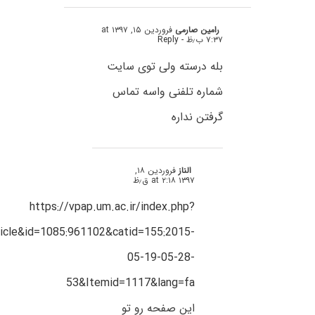
رامین صارمی
فروردین ۱۵, ۱۳۹۷ at
۷:۳۷ ب٫ظ
- Reply
بله درسته ولی توی سایت
شماره تلفنی واسه تماس
گرفتن نداره
الناز
فروردین ۱۸,
۱۳۹۷ at ۲:۱۸ ق٫ظ
https://vpap.um.ac.ir/index.php?
icle&id=1085:961102&catid=155:2015-
05-19-05-28-
53&Itemid=1117&lang=fa
این صفحه رو تو