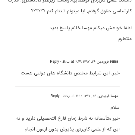
دانشگا علمی کاربردی قوقضاییه.وابسته زیرنظر دادگستری. مدرک
کارشناسی حقوق گرفتم. ایا میتونم ثبتنام کنم ؟؟؟؟؟؟
لطفا خواهش میکنم مهسا خانم پاسخ بدید
منتظرم
reina
فروردین ۲۶, ۱۳۹۷ at ۲:۴۹ ب٫ظ
- Reply
خیر. این شرایط مختص دانشگاه های دولتی هست
مهسا
فروردین ۲۶, ۱۳۹۷ at ۱۱:۱۲ ب٫ظ
- Reply
سلام
خیر متأسفانه نه شرط زمان فارغ التحصیلی دارید و نه
این که از علمی کاربردی پذیرش بدون ازمون انجام