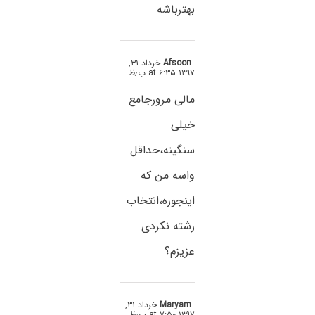
بهترباشه
Afsoon
خرداد ۳۱,
۱۳۹۷ at ۶:۳۵ ب٫ظ
مالی مرورجامع
خیلی
سنگینه،حداقل
واسه من که
اینجوره،انتخاب
رشته نکردی
عزیزم؟
Maryam
خرداد ۳۱,
۱۳۹۷ at ۷:۵۰ ب٫ظ