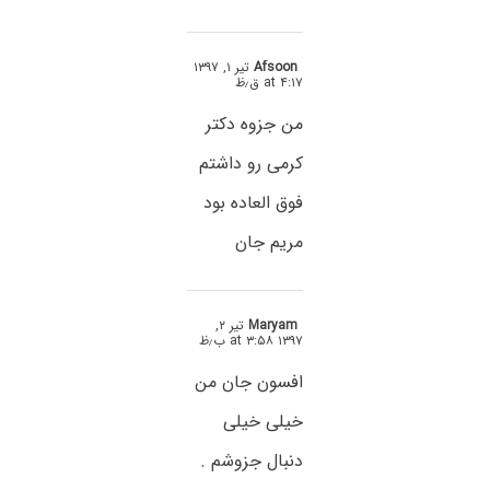
Afsoon
تیر ۱, ۱۳۹۷
at ۴:۱۷ ق٫ظ
من جزوه دکتر
کرمی رو داشتم
فوق العاده بود
مریم جان
Maryam
تیر ۲,
۱۳۹۷ at ۳:۵۸ ب٫ظ
افسون جان من
خیلی خیلی
دنبال جزوشم .