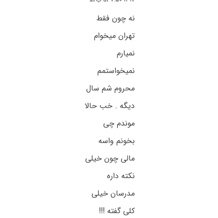
نه چون فقط
تهران میخوام
نمیارم
نمیخواستمم
محروم شم سال
دیگه . خب حالا
موندم چی
بخونم واسه
مالی چون خیلی
نکته داره
مدرسان خیلی
کلی گفته !!!