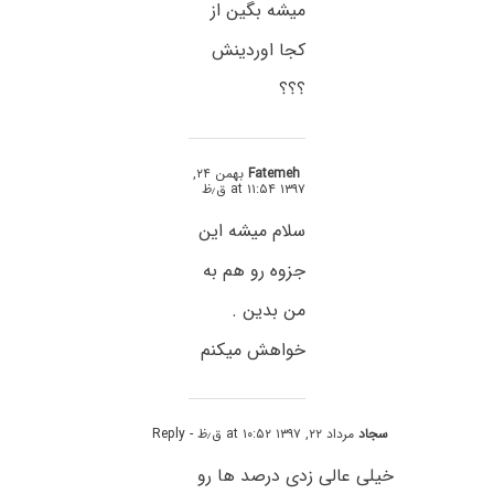
میشه بگین از
کجا اوردینش
؟؟؟
Fatemeh
بهمن ۲۴,
۱۳۹۷ at ۱۱:۵۴ ق٫ظ
سلام میشه این
جزوه رو هم به
من بدین .
خواهش میکنم
سجاد
مرداد ۲۲, ۱۳۹۷ at ۱۰:۵۲ ق٫ظ
- Reply
خیلی عالی زدی درصد ها رو