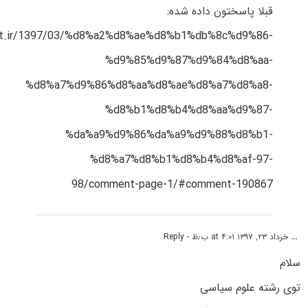
قبلا پاسختون داده شده:
est.ir/1397/03/%d8%a2%d8%ae%d8%b1%db%8c%d9%86-
%d9%85%d9%87%d9%84%d8%aa-
%d8%a7%d9%86%d8%aa%d8%ae%d8%a7%d8%a8-
%d8%b1%d8%b4%d8%aa%d9%87-
%da%a9%d9%86%da%a9%d9%88%d8%b1-
%d8%a7%d8%b1%d8%b4%d8%af-97-
98/comment-page-1/#comment-190867
...
خرداد ۲۳, ۱۳۹۷ at ۴:۰۱ ب٫ظ
- Reply
سلام
توی رشته علوم سیاسی