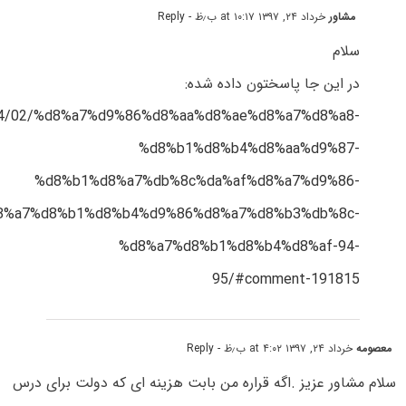
مشاور
خرداد ۲۴, ۱۳۹۷ at ۱۰:۱۷ ب٫ظ
- Reply
سلام
در این جا پاسختون داده شده:
/1394/02/%d8%a7%d9%86%d8%aa%d8%ae%d8%a7%d8%a8-
%d8%b1%d8%b4%d8%aa%d9%87-
%d8%b1%d8%a7%db%8c%da%af%d8%a7%d9%86-
8%a7%d8%b1%d8%b4%d9%86%d8%a7%d8%b3%db%8c-
%d8%a7%d8%b1%d8%b4%d8%af-94-
95/#comment-191815
معصومه
خرداد ۲۴, ۱۳۹۷ at ۴:۰۲ ب٫ظ
- Reply
سلام مشاور عزیز .اگه قراره من بابت هزینه ای که دولت برای درس