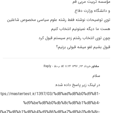
مؤسسه تربیت مربی قم
و دانشگاه وزارت دفاع
توی توضیحات نوشته فقط رشته علوم سیاسی مخصوص شاغلین
هست ما دیگه نمیتونیم انتخاب کنیم
چون توی انتخاب رشتم زدم سیستم قبول کرد
قبول بشیم لغو میشه قبولی بزنیم؟
مشاور
خرداد ۲۳, ۱۳۹۷ at ۱۱:۲۴ ب٫ظ
- Reply
سلام
در لینک زیر پاسخ داده شده:
ttps://mastertest.ir/1397/03/%d8%ad%d8%b0%d9%81-
%d9%be%d8%b0%db%8c%d8%b1%d8%b4-
8%a7%d8%b1%d8%b4%d9%86%d8%a7%d8%b3%db%8c-