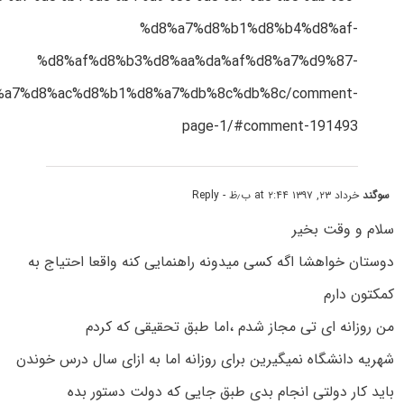
%d8%a7%d8%b1%d8%b4%d8%af-
%d8%af%d8%b3%d8%aa%da%af%d8%a7%d9%87-
%a7%d8%ac%d8%b1%d8%a7%db%8c%db%8c/comment-
page-1/#comment-191493
سوگند
خرداد ۲۳, ۱۳۹۷ at ۲:۴۴ ب٫ظ
- Reply
سلام و وقت بخیر
دوستان خواهشا اگه کسی میدونه راهنمایی کنه واقعا احتیاج به
کمکتون دارم
من روزانه ای تی مجاز شدم ،اما طبق تحقیقی که کردم
شهریه دانشگاه نمیگیرین برای روزانه اما به ازای سال درس خوندن
باید کار دولتی انجام بدی طبق جایی که دولت دستور بده