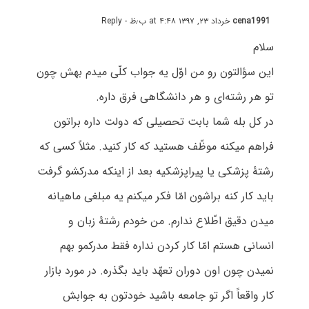
cena1991
خرداد ۲۳, ۱۳۹۷ at ۴:۴۸ ب٫ظ
- Reply
سلام
این سؤالتون رو من اوّل یه جواب کلّی میدم بهش چون
تو هر رشته‌ای و هر دانشگاهی فرق داره.
در کل بله شما بابت تحصیلی که دولت داره براتون
فراهم میکنه موظّف هستید که کار کنید. مثلاً کسی که
رشتۀ پزشکی یا پیراپزشکیه بعد از اینکه مدرکشو گرفت
باید کار کنه براشون امّا فکر میکنم یه مبلغی ماهیانه
میدن دقیق اطّلاع ندارم. من خودم رشتۀ زبان و
انسانی هستم امّا کار کردن نداره فقط مدرکمو بهم
نمیدن چون اون دوران تعهّد باید بگذره. در مورد بازار
کار واقعاً اگر تو جامعه باشید خودتون به جوابش