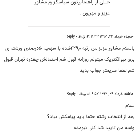
خیلی از راهنماییتون سپاسگزارم مشاور
عزیز و مهربون .
حمیده
خرداد ۲۴, ۱۳۹۷ at ۱۱:۳۳ ق٫ظ
- Reply
باسلام مشاور عزیز من رتبه م۴۲۹شده با سهمیه ۵درصدی ورشته ی
برق بیوالکتریک میتونم روزانه قبول شم احتمالش چقدره تهران قبول
شم لطفا سریعتر جواب بدید
عاطفه
خرداد ۲۴, ۱۳۹۷ at ۹:۵۷ ق٫ظ
- Reply
سلام
بعد از انتخاب رشته حتما باید پیامکش بیاد؟
واسه من تایید شد کلی نیومده