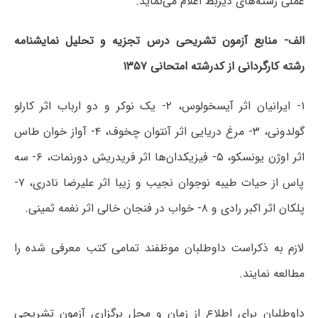
عملی رشته‌های ذیربط اعلام می‌نماید.
الف- منابع آزمون تشریحی درس تجزیه و تحلیل نمایشنامه
رشته کارگردانی از کدرشته امتحانی ۱۳۵۷
۱- ایرانیان اثر آیسخولوس، ۲- یک نوکر و دو ارباب اثر کارلو
گولدونی، ۳- مرغ دریایی اثر آنتوان چخوف، ۴- آواز خوان طاس
اثر اوژن یونسکو، ۵- فیزیکدان‌ها اثر فریدریش دورنمات، ۶- سه
پاس از حیات طیبه نوجوان نجیب و زیبا اثر علیرضا نادری، ۷-
پلکان اثر اکبر رادی و ۸- خواب در فنجان خالی اثر نغمه ثمینی.
لازم به ذکراست داوطلبان موظفند تمامی کتب معرفی شده را
مطالعه نمایند.
داوطلبان برای اطلاع از زمان و محل برگزاری آزمون تشریحی