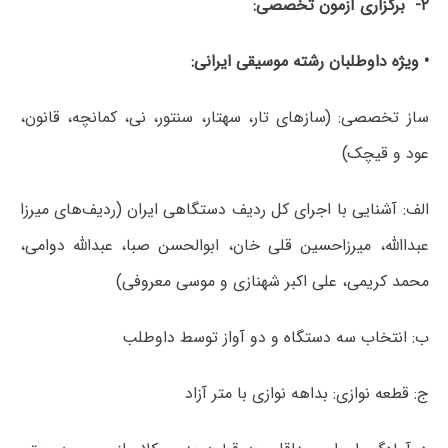
۲- برگزاری آزمون تخصصی:
• ویژه داوطلبان رشته موسیقی ایرانی:
ساز تخصصی: (سازهای تار، سه‎تار، سنتور، نی، کمانچه، قانون،
عود و قیچک)
الف: آشنایی با اجرای کل ردیف دستگاهی ایران (ردیف‌های میرزا
عبداالله، میرزاحسین قلی خان، ابوالحسن صبا، عبدالله دوامی،
محمد کریمی، علی اکبر شهنازی و موسی معروفی)
ب: انتخاب سه دستگاه و دو آواز توسط داوطلب
ج: قطعه نوازی: بداهه نوازی با متر آزاد