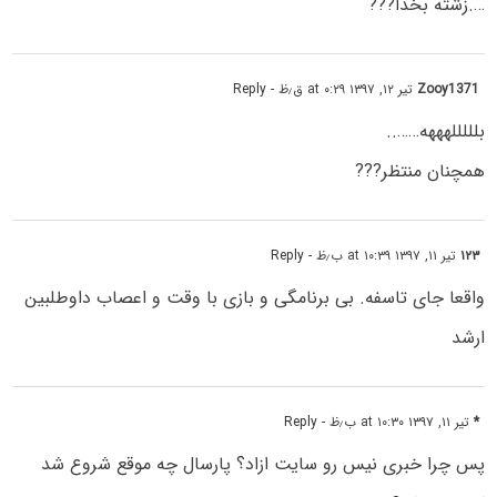
….زشته بخدا???
Zooy1371
تیر ۱۲, ۱۳۹۷ at ۰:۲۹ ق٫ظ
- Reply
بلللللهههه……..
همچنان منتظر???
۱۲۳
تیر ۱۱, ۱۳۹۷ at ۱۰:۳۹ ب٫ظ
- Reply
واقعا جای تاسفه. بی برنامگی و بازی با وقت و اعصاب داوطلبین
ارشد
*
تیر ۱۱, ۱۳۹۷ at ۱۰:۳۰ ب٫ظ
- Reply
پس چرا خبری نیس رو سایت ازاد؟ پارسال چه موقع شروع شد