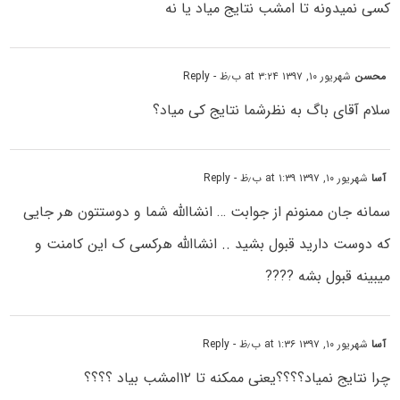
کسی نمیدونه تا امشب نتایج میاد یا نه
محسن
شهریور ۱۰, ۱۳۹۷ at ۳:۲۴ ب٫ظ
- Reply
سلام آقای باگ به نظرشما نتایج کی میاد؟
آسا
شهریور ۱۰, ۱۳۹۷ at ۱:۳۹ ب٫ظ
- Reply
سمانه جان ممنونم از جوابت … انشاالله شما و دوستتون هر جایی
که دوست دارید قبول بشید .. انشاالله هرکسی ک این کامنت و
میبینه قبول بشه ????
آسا
شهریور ۱۰, ۱۳۹۷ at ۱:۳۶ ب٫ظ
- Reply
چرا نتایج نمیاد؟؟؟؟یعنی ممکنه تا ۱۲امشب بیاد ؟؟؟؟