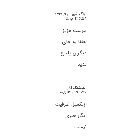
باگ
شهریور ۹, ۱۳۹۷
at ۶:۵۸ ب٫ظ
دوست عزیز
لطفا به جای
دیگران پاسخ
ندید .
هوشنگ
آذر ۲۶,
۱۳۹۷ at ۰:۳۹ ق٫ظ
ازتکمیل ظرفیت
انگار خبری
نیست