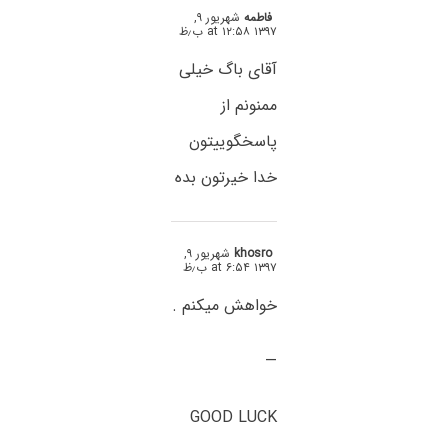
فاطمه
شهریور ۹,
۱۳۹۷ at ۱۲:۵۸ ب٫ظ
آقای باگ خیلی
ممنونم از
پاسخگوییتون
خدا خیرتون بده
khosro
شهریور ۹,
۱۳۹۷ at ۶:۵۴ ب٫ظ
خواهش میکنم .
—
GOOD LUCK