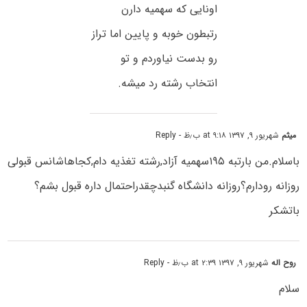
اونایی که سهمیه دارن
رتبطون خوبه و پایین اما تراز
رو بدست نیاوردم و تو
انتخاب رشته رد میشه.
میثم
شهریور ۹, ۱۳۹۷ at ۹:۱۸ ب٫ظ
- Reply
باسلام.من بارتبه ۱۹۵سهمیه آزاد,رشته تغذیه دام,کجاهاشانس قبولی
روزانه رودارم؟روزانه دانشگاه گنبدچقدراحتمال داره قبول بشم؟
باتشکر
روح اله
شهریور ۹, ۱۳۹۷ at ۲:۳۹ ب٫ظ
- Reply
سلام