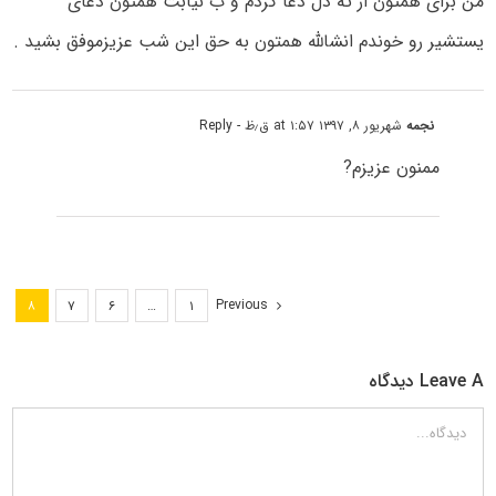
من برای همتون از ته دل دعا کردم و ب نیابت همتون دعای
یستشیر رو خوندم انشالله همتون به حق این شب عزیزموفق بشید .
نجمه
شهریور ۸, ۱۳۹۷ at ۱:۵۷ ق٫ظ
- Reply
ممنون عزیزم?
Previous
۸
۷
۶
…
۱
Leave A دیدگاه
دیدگاه