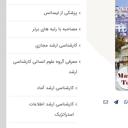
پزشکی از لیسانس
مصاحبه با رتبه های برتر
کارشناسی ارشد مجازی
معرفی گروه علوم انسانی کارشناسی
ارشد
کارشناسی ارشد آماد
کارشناسی ارشد اطلاعات
استراتژیک