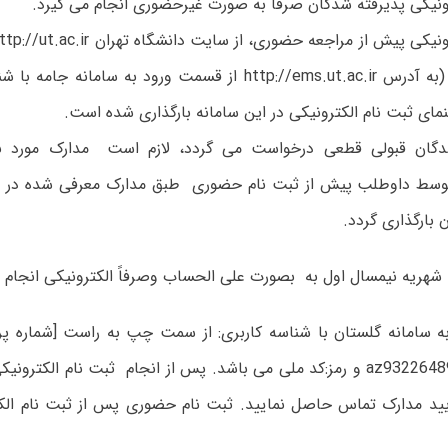
ونیکی پذیرفته شدگان صرفاً به صورت غیرحضوری انجام می گیرد.
جامع آموزش (به آدرس http://ems.ut.ac.ir از قسمت ورود به سامان
مای ثبت نام الکترونیکی در این سامانه بارگذاری شده است.
شدگان قبولی قطعی درخواست می گردد، لازم است مدارک مورد ن
توسط داوطلب پیش از ثبت نام حضوری طبق مدارک معرفی شده در ذی
 بارگذاری گردد.
هریه نیمسال اول به بصورت علی الحساب وصرفاً الکترونیکی انجام م
عنوان نمونه az93226489 و رمز:کد ملی می باشد. پس از انجام ثبت نام الک
د مدارک تماس حاصل نمایید. ثبت نام حضوری پس از ثبت نام الکت