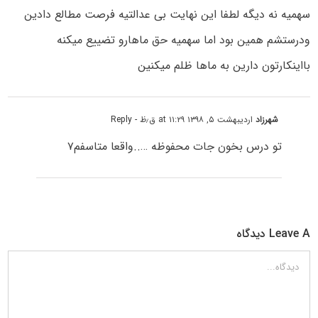
سهمیه نه دیگه لطفا این نهایت بی عدالتیه فرصت مطالع دادین
ودرستشم همین بود اما سهمیه حق ماهارو تضییع میکنه
بااینکارتون دارین به ماها ظلم میکنین
شهرزاد
اردیبهشت ۵, ۱۳۹۸ at ۱۱:۲۹ ق٫ظ
- Reply
تو درس بخون جات محفوظه …..واقعا متاسفم۷
Leave A دیدگاه
دیدگاه