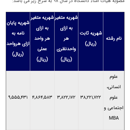
مصوبه هیأت امناء دانشگاه در سال ۹۸ به شرح زیر می باشد:
شهریه متغیر
شهریه متغیر
شهریه پایان
به ازای
به ازای
شهریه ثابت
نامه به
نام رشته
هر
هر واحد
(ریال)
ازای هرواحد
واحدنظری
عملی
(ریال)
(ریال)
(ریال)
علوم
انسانی،
علوم
۳۸,۲۲۱,۷۲۲
۳,۸۲۲,۱۷۲
۴,۸۶۴,۵۸۳
۹,۵۵۵,۴۳۱
اجتماعی و
MBA