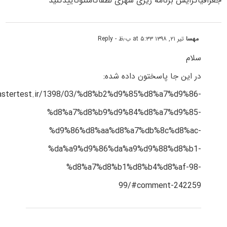
جغرافیاگرایش برنامه ریزی شهری لطفاکامنتوتاییدکنید
مهسا
تیر ۲۱, ۱۳۹۸ at ۵:۳۳ ب٫ظ
- Reply
سلام
در این جا پاسختون داده شده:
mastertest.ir/1398/03/%d8%b2%d9%85%d8%a7%d9%86-
%d8%a7%d8%b9%d9%84%d8%a7%d9%85-
%d9%86%d8%aa%d8%a7%db%8c%d8%ac-
%da%a9%d9%86%da%a9%d9%88%d8%b1-
%d8%a7%d8%b1%d8%b4%d8%af-98-
99/#comment-242259